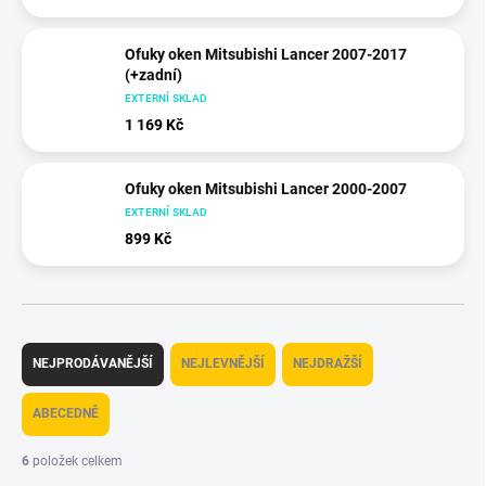
Ofuky oken Mitsubishi Lancer 2007-2017
(+zadní)
EXTERNÍ SKLAD
1 169 Kč
Ofuky oken Mitsubishi Lancer 2000-2007
EXTERNÍ SKLAD
899 Kč
Ř
a
NEJPRODÁVANĚJŠÍ
NEJLEVNĚJŠÍ
NEJDRAŽŠÍ
z
e
ABECEDNĚ
n
í
6
položek celkem
p