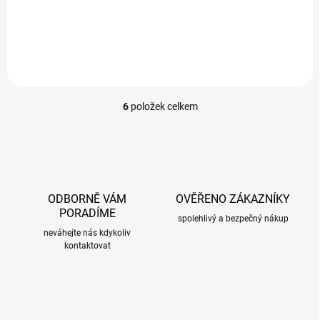
1 169 Kč
/ sada
Do košíku
6
položek celkem
O
v
l
á
d
a
c
ODBORNĚ VÁM
OVĚŘENO ZÁKAZNÍKY
í
PORADÍME
p
spolehlivý a bezpečný nákup
r
neváhejte nás kdykoliv
kontaktovat
v
k
y
v
ý
p