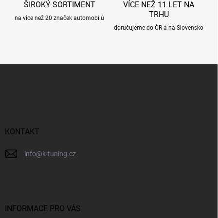
ŠIROKÝ SORTIMENT
VÍCE NEŽ 11 LET NA
i
TRHU
s
na více než 20 značek automobilů
u
doručujeme do ČR a na Slovensko
Z
á
p
a
t
í
KONTAKT
info
@
k-tuning.cz
INFORMACE PRO VÁS