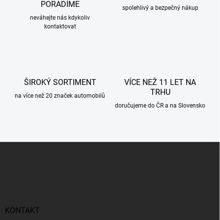
í
PORADÍME
p
spolehlivý a bezpečný nákup
r
neváhejte nás kdykoliv
kontaktovat
v
k
y
v
ý
p
ŠIROKÝ SORTIMENT
VÍCE NEŽ 11 LET NA
i
TRHU
s
na více než 20 značek automobilů
u
doručujeme do ČR a na Slovensko
Z
á
p
a
t
í
KONTAKT