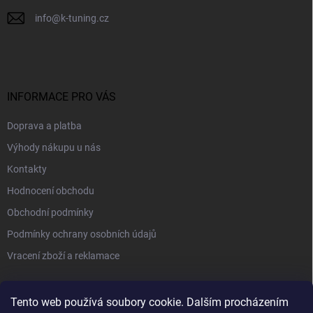
info
@
k-tuning.cz
INFORMACE PRO VÁS
Doprava a platba
Výhody nákupu u nás
Kontakty
Hodnocení obchodu
Obchodní podmínky
Podmínky ochrany osobních údajů
Vracení zboží a reklamace
PŘIJÍMÁME ONLINE PLATBY
Tento web používá soubory cookie. Dalším procházením