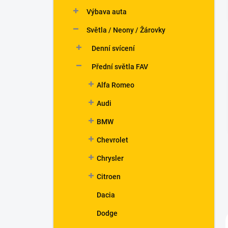
n
Výbava auta
í
p
Světla / Neony / Žárovky
a
n
Denní svícení
e
Přední světla FAV
l
Alfa Romeo
Audi
BMW
Chevrolet
Chrysler
Citroen
Dacia
Dodge