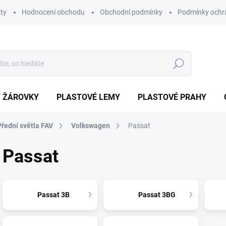
ty
Hodnocení obchodu
Obchodní podmínky
Podmínky ochr
Hledat
/ ŽÁROVKY
PLASTOVÉ LEMY
PLASTOVÉ PRAHY
Přední světla FAV
Volkswagen
Passat
Passat
Passat 3B
Passat 3BG