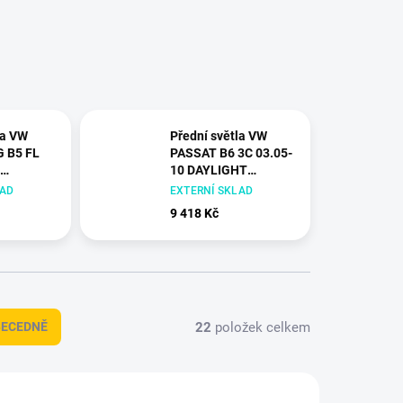
la VW
Přední světla VW
 B5 FL
PASSAT B6 3C 03.05-
10 DAYLIGHT
erné
chromové
LAD
EXTERNÍ SKLAD
9 418 Kč
22
položek celkem
BECEDNĚ
+ DÁREK ZDARMA