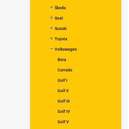
Škoda
Seat
Suzuki
Toyota
Volkswagen
Bora
Corrado
Golf I
Golf II
Golf III
Golf IV
Golf V