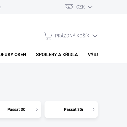
CZK
any osobních údajů
Vracení zboží a reklamace
PRÁZDNÝ KOŠÍK
NÁKUPNÍ
KOŠÍK
OFUKY OKEN
SPOILERY A KŘÍDLA
VÝBAVA AUTA
Passat 3C
Passat 35i