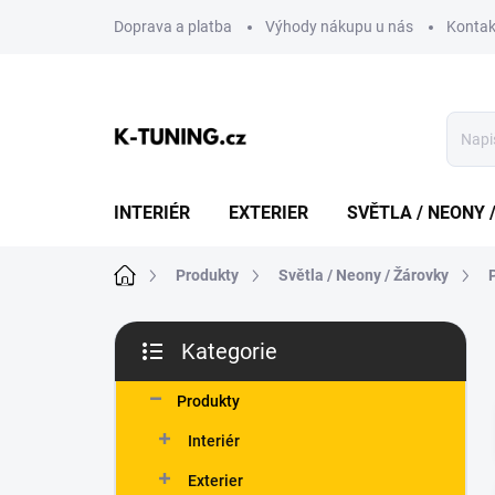
Přejít
Doprava a platba
Výhody nákupu u nás
Kontak
na
obsah
INTERIÉR
EXTERIER
SVĚTLA / NEONY 
Domů
Produkty
Světla / Neony / Žárovky
P
Kategorie
o
Přeskočit
s
kategorie
t
Produkty
r
Interiér
a
n
Exterier