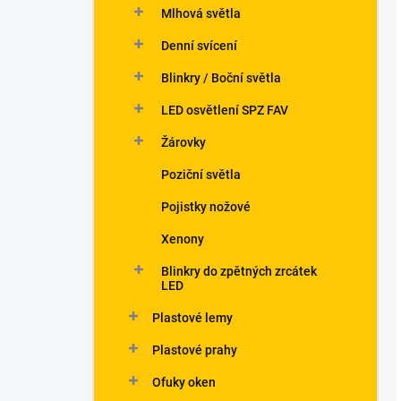
Mlhová světla
Denní svícení
Blinkry / Boční světla
LED osvětlení SPZ FAV
Žárovky
Poziční světla
Pojistky nožové
Xenony
Blinkry do zpětných zrcátek
LED
Plastové lemy
Plastové prahy
Ofuky oken