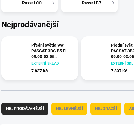
Passat CC
Passat B7
Nejprodávanější
Přední světla VW
Přední svět
PASSAT 3BG B5 FL
PASSAT 3BG
09.00-03.05
09.00-03.05
DAYLIGHT chromové
DAYLIGHT č
EXTERNÍ SKLAD
EXTERNÍ SK
7 837 Kč
7 837 Kč
Ř
a
NEJPRODÁVANĚJŠÍ
NEJLEVNĚJŠÍ
NEJDRAŽŠÍ
A
z
e
n
V
í
ý
+ DÁREK ZDARMA
+ DÁREK ZDARMA