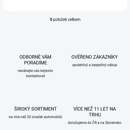
5
položek celkem
O
v
l
á
d
a
c
ODBORNĚ VÁM
OVĚŘENO ZÁKAZNÍKY
í
PORADÍME
p
spolehlivý a bezpečný nákup
r
neváhejte nás kdykoliv
kontaktovat
v
k
y
v
ý
p
ŠIROKÝ SORTIMENT
VÍCE NEŽ 11 LET NA
i
TRHU
s
na více než 20 značek automobilů
u
doručujeme do ČR a na Slovensko