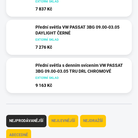
EXTERNÍ SKLAD
7 837 Kč
Přední světla VW PASSAT 3BG 09.00-03.05
DAYLIGHT ČERNÉ
EXTERNÍ SKLAD
7 276 Kč
Přední světla s denním svícením VW PASSAT
3BG 09.00-03.05 TRU DRL CHROMOVÉ
EXTERNÍ SKLAD
9 163 Kč
Ř
a
NEJPRODÁVANĚJŠÍ
NEJLEVNĚJŠÍ
NEJDRAŽŠÍ
z
e
ABECEDNĚ