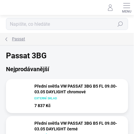
Přejít
na
obsah
Hledat
Passat
Passat 3BG
Nejprodávanější
Přední světla VW PASSAT 3BG B5 FL 09.00-
03.05 DAYLIGHT chromové
EXTERNÍ SKLAD
7 837 Kč
Přední světla VW PASSAT 3BG B5 FL 09.00-
03.05 DAYLIGHT černé