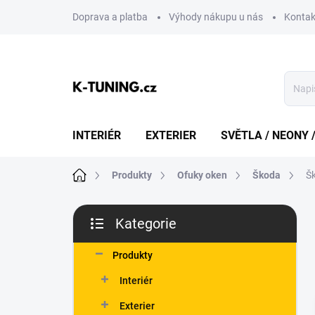
Přejít
Doprava a platba
Výhody nákupu u nás
Kontak
na
obsah
INTERIÉR
EXTERIER
SVĚTLA / NEONY 
Domů
Produkty
Ofuky oken
Škoda
Š
P
Kategorie
o
Přeskočit
s
kategorie
t
Produkty
r
Interiér
a
n
Exterier