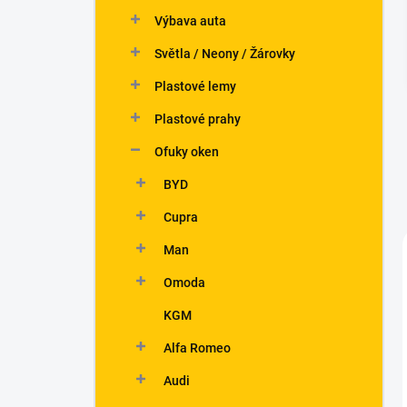
n
Výbava auta
í
p
Světla / Neony / Žárovky
a
n
Plastové lemy
e
Plastové prahy
l
Ofuky oken
BYD
Cupra
Man
Omoda
KGM
Alfa Romeo
Audi