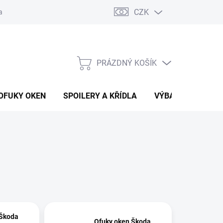
CZK
any osobních údajů
Vracení zboží a reklamace
PRÁZDNÝ KOŠÍK
NÁKUPNÍ
KOŠÍK
OFUKY OKEN
SPOILERY A KŘÍDLA
VÝBAVA AUTA
 Škoda
Ofuky oken Škoda