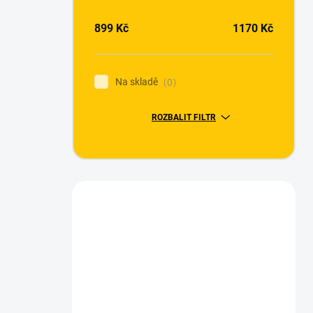
899
Kč
1170
Kč
Na skladě
0
ROZBALIT FILTR