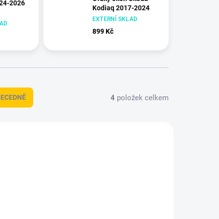
024-2026
Kodiaq 2017-2024
EXTERNÍ SKLAD
LAD
899 Kč
4
položek celkem
BECEDNĚ
2921
HDT-2359