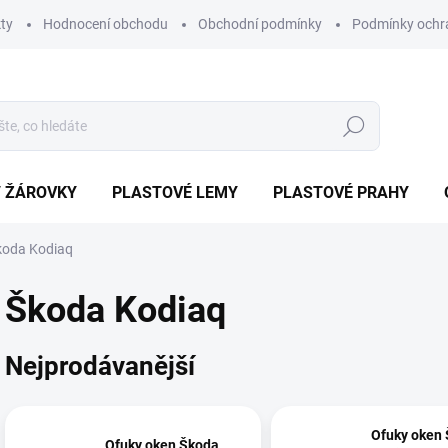
ty
Hodnocení obchodu
Obchodní podmínky
Podmínky ochr
Hledat
/ ŽÁROVKY
PLASTOVÉ LEMY
PLASTOVÉ PRAHY
koda Kodiaq
Škoda Kodiaq
Nejprodávanější
Ofuky oken
Ofuky oken Škoda