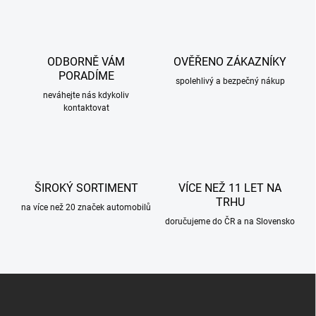
l
á
d
a
c
ODBORNĚ VÁM
OVĚŘENO ZÁKAZNÍKY
í
PORADÍME
p
spolehlivý a bezpečný nákup
r
neváhejte nás kdykoliv
kontaktovat
v
k
y
v
ý
p
ŠIROKÝ SORTIMENT
VÍCE NEŽ 11 LET NA
i
TRHU
s
na více než 20 značek automobilů
u
doručujeme do ČR a na Slovensko
Z
á
p