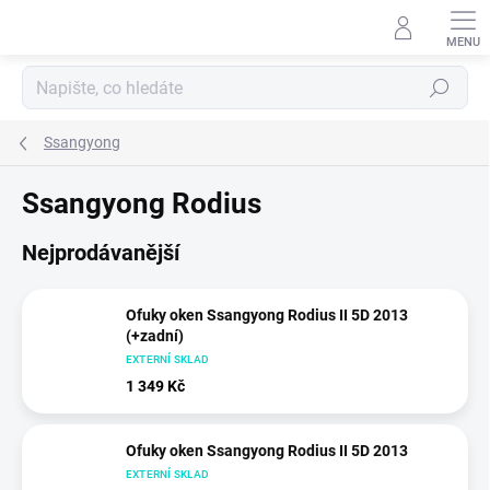
Přejít
na
obsah
Hledat
Ssangyong
Ssangyong Rodius
Nejprodávanější
Ofuky oken Ssangyong Rodius II 5D 2013
(+zadní)
EXTERNÍ SKLAD
1 349 Kč
Ofuky oken Ssangyong Rodius II 5D 2013
EXTERNÍ SKLAD