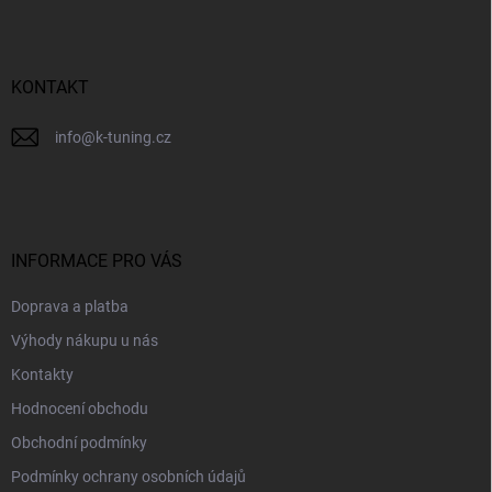
a
t
í
KONTAKT
info
@
k-tuning.cz
INFORMACE PRO VÁS
Doprava a platba
Výhody nákupu u nás
Kontakty
Hodnocení obchodu
Obchodní podmínky
Podmínky ochrany osobních údajů