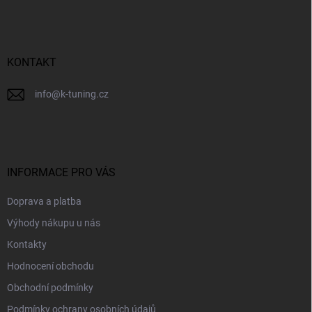
p
a
t
í
KONTAKT
info
@
k-tuning.cz
INFORMACE PRO VÁS
Doprava a platba
Výhody nákupu u nás
Kontakty
Hodnocení obchodu
Obchodní podmínky
Podmínky ochrany osobních údajů