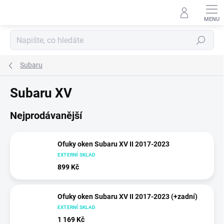
Přejít
na
obsah
Hledat
Subaru
Subaru XV
Nejprodávanější
Ofuky oken Subaru XV II 2017-2023
EXTERNÍ SKLAD
899 Kč
Ofuky oken Subaru XV II 2017-2023 (+zadní)
EXTERNÍ SKLAD
1 169 Kč