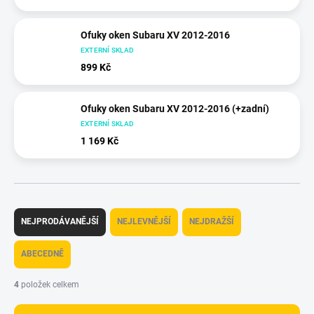
Ofuky oken Subaru XV 2012-2016
EXTERNÍ SKLAD
899 Kč
Ofuky oken Subaru XV 2012-2016 (+zadní)
EXTERNÍ SKLAD
1 169 Kč
Ř
a
NEJPRODÁVANĚJŠÍ
NEJLEVNĚJŠÍ
NEJDRAŽŠÍ
z
e
ABECEDNĚ
n
í
4
položek celkem
p
r