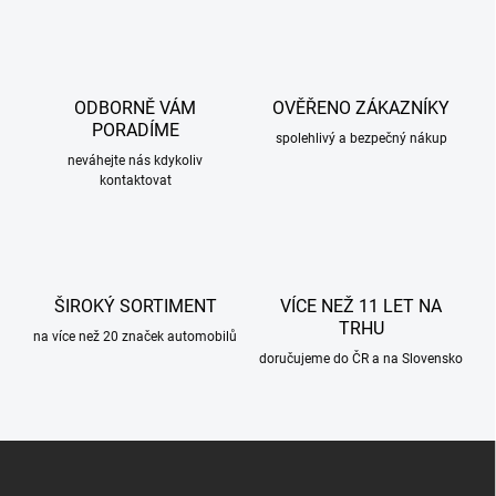
l
á
d
a
c
ODBORNĚ VÁM
OVĚŘENO ZÁKAZNÍKY
í
PORADÍME
p
spolehlivý a bezpečný nákup
r
neváhejte nás kdykoliv
kontaktovat
v
k
y
v
ý
p
ŠIROKÝ SORTIMENT
VÍCE NEŽ 11 LET NA
i
TRHU
s
na více než 20 značek automobilů
u
doručujeme do ČR a na Slovensko
Z
á