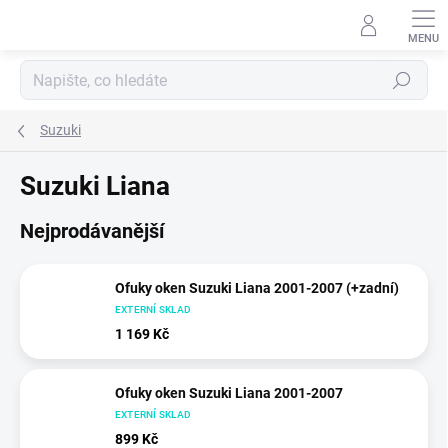
Přejít
na
obsah
Hledat
Suzuki
Suzuki Liana
Nejprodávanější
Ofuky oken Suzuki Liana 2001-2007 (+zadní)
EXTERNÍ SKLAD
1 169 Kč
Ofuky oken Suzuki Liana 2001-2007
EXTERNÍ SKLAD
899 Kč