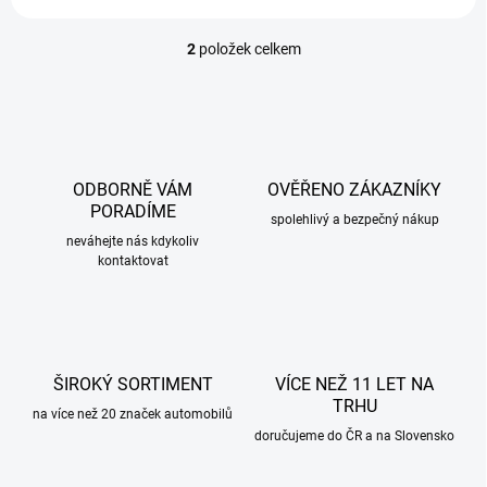
2
položek celkem
O
v
l
á
d
a
c
ODBORNĚ VÁM
OVĚŘENO ZÁKAZNÍKY
í
PORADÍME
p
spolehlivý a bezpečný nákup
r
neváhejte nás kdykoliv
kontaktovat
v
k
y
v
ý
p
ŠIROKÝ SORTIMENT
VÍCE NEŽ 11 LET NA
i
TRHU
s
na více než 20 značek automobilů
u
doručujeme do ČR a na Slovensko