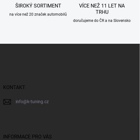
ŠIROKÝ SORTIMENT
VÍCE NEŽ 11 LET NA
TRHU
na více než 20 značek automobilů
doručujeme do ČR a na Slovensko
Z
á
p
a
t
í
KONTAKT
info
@
k-tuning.cz
INFORMACE PRO VÁS