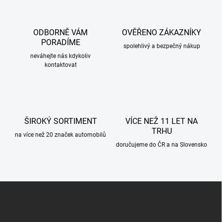
á
d
a
c
ODBORNĚ VÁM
OVĚŘENO ZÁKAZNÍKY
í
PORADÍME
p
spolehlivý a bezpečný nákup
r
neváhejte nás kdykoliv
kontaktovat
v
k
y
v
ý
p
ŠIROKÝ SORTIMENT
VÍCE NEŽ 11 LET NA
i
TRHU
s
na více než 20 značek automobilů
u
doručujeme do ČR a na Slovensko
Z
á
p
a