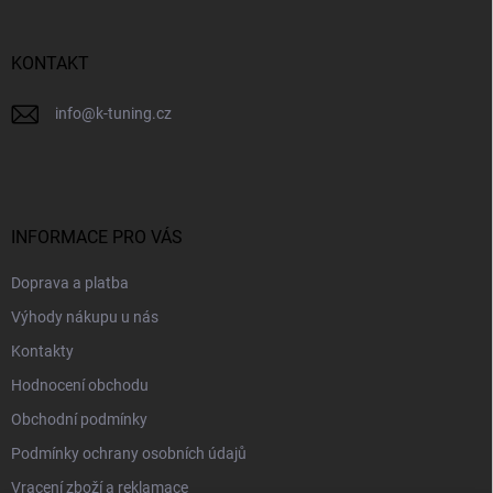
t
í
KONTAKT
info
@
k-tuning.cz
INFORMACE PRO VÁS
Doprava a platba
Výhody nákupu u nás
Kontakty
Hodnocení obchodu
Obchodní podmínky
Podmínky ochrany osobních údajů
Vracení zboží a reklamace