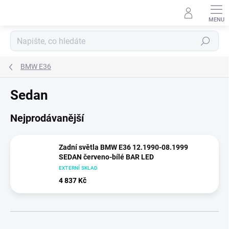
Přejít
na
obsah
Hledat
BMW E36
Sedan
Nejprodávanější
Zadní světla BMW E36 12.1990-08.1999
SEDAN červeno-bílé BAR LED
EXTERNÍ SKLAD
4 837 Kč
Ř