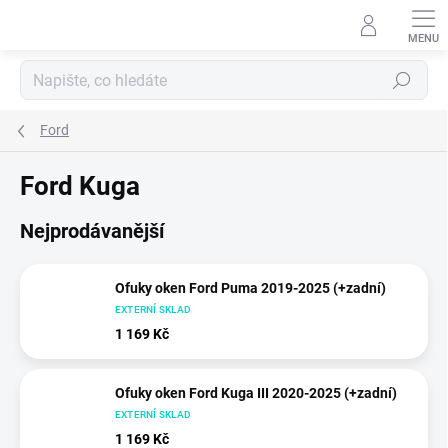
Přejít
na
obsah
Hledat
Ford
Ford Kuga
Nejprodávanější
Ofuky oken Ford Puma 2019-2025 (+zadní)
EXTERNÍ SKLAD
1 169 Kč
Ofuky oken Ford Kuga III 2020-2025 (+zadní)
EXTERNÍ SKLAD
1 169 Kč