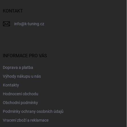
í
KONTAKT
info
@
k-tuning.cz
INFORMACE PRO VÁS
Doprava a platba
Výhody nákupu u nás
Kontakty
Hodnocení obchodu
Obchodní podmínky
Podmínky ochrany osobních údajů
Vracení zboží a reklamace