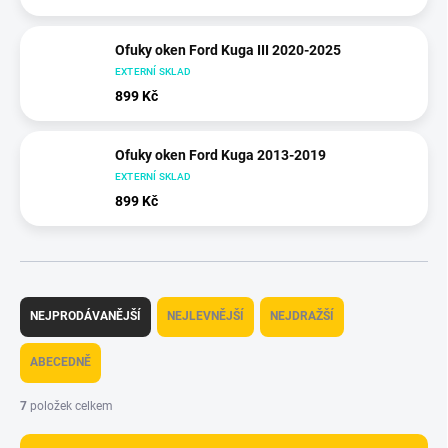
Ofuky oken Ford Kuga III 2020-2025
EXTERNÍ SKLAD
899 Kč
Ofuky oken Ford Kuga 2013-2019
EXTERNÍ SKLAD
899 Kč
Ř
a
NEJPRODÁVANĚJŠÍ
NEJLEVNĚJŠÍ
NEJDRAŽŠÍ
z
e
ABECEDNĚ
n
í
7
položek celkem
p
r