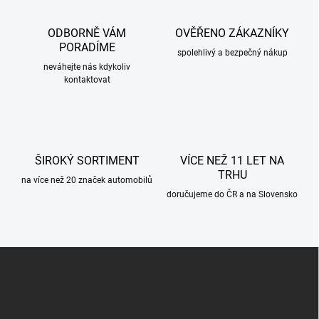
d
a
c
ODBORNĚ VÁM
OVĚŘENO ZÁKAZNÍKY
í
PORADÍME
p
spolehlivý a bezpečný nákup
r
neváhejte nás kdykoliv
kontaktovat
v
k
y
v
ý
p
ŠIROKÝ SORTIMENT
VÍCE NEŽ 11 LET NA
i
TRHU
s
na více než 20 značek automobilů
u
doručujeme do ČR a na Slovensko
Z
á
p
a
t