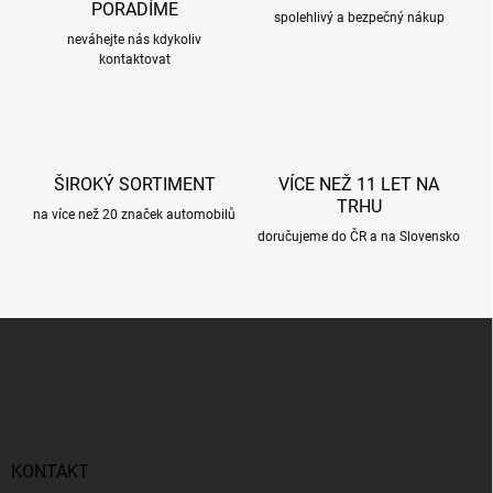
í
PORADÍME
p
spolehlivý a bezpečný nákup
r
neváhejte nás kdykoliv
kontaktovat
v
k
y
v
ý
p
ŠIROKÝ SORTIMENT
VÍCE NEŽ 11 LET NA
i
TRHU
s
na více než 20 značek automobilů
u
doručujeme do ČR a na Slovensko
Z
á
p
a
t
í
KONTAKT