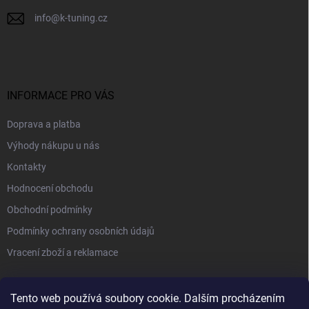
info
@
k-tuning.cz
INFORMACE PRO VÁS
Doprava a platba
Výhody nákupu u nás
Kontakty
Hodnocení obchodu
Obchodní podmínky
Podmínky ochrany osobních údajů
Vracení zboží a reklamace
PŘIJÍMÁME ONLINE PLATBY
Tento web používá soubory cookie. Dalším procházením