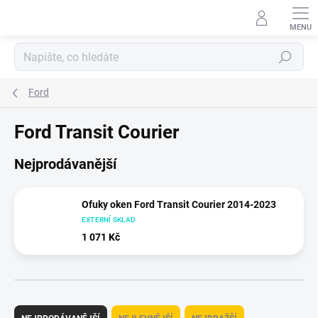
Přejít
na
obsah
Hledat
Ford
Ford Transit Courier
Nejprodávanější
Ofuky oken Ford Transit Courier 2014-2023
EXTERNÍ SKLAD
1 071 Kč
Ř
a