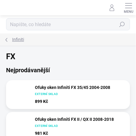
Přejít
na
obsah
Hledat
Infiniti
FX
Nejprodávanější
Ofuky oken Infiniti FX 35/45 2004-2008
EXTERNÍ SKLAD
899 Kč
Ofuky oken Infiniti FX II / QX II 2008-2018
EXTERNÍ SKLAD
981 Kč