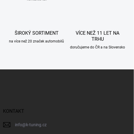
v
k
y
v
ý
p
ŠIROKÝ SORTIMENT
VÍCE NEŽ 11 LET NA
i
TRHU
s
na více než 20 značek automobilů
u
doručujeme do ČR a na Slovensko
Z
á
p
a
t
í
KONTAKT
info
@
k-tuning.cz