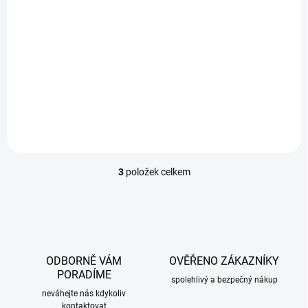
EXTERNÍ SKLAD
Ofuky oken Infiniti FX II / QX II 2008-2018 (+zadní)
1 169 Kč
/ sada
Do košíku
3
položek celkem
O
v
l
á
d
a
c
ODBORNĚ VÁM
OVĚŘENO ZÁKAZNÍKY
í
PORADÍME
p
spolehlivý a bezpečný nákup
r
neváhejte nás kdykoliv
kontaktovat