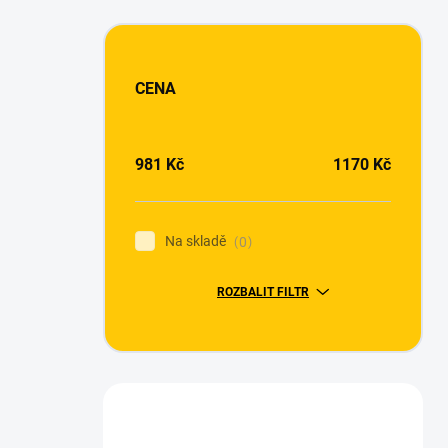
CENA
981
Kč
1170
Kč
Na skladě
0
ROZBALIT FILTR