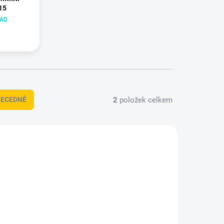
15
LAD
2
položek celkem
BECEDNĚ
DT-2532