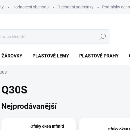
ty
Hodnocení obchodu
Obchodní podmínky
Podmínky ochr
Hledat
/ ŽÁROVKY
PLASTOVÉ LEMY
PLASTOVÉ PRAHY
30S
Q30S
Nejprodávanější
Ofuky oken Infiniti
Ofuky oken I