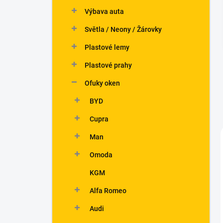
n
Výbava auta
í
p
Světla / Neony / Žárovky
a
n
Plastové lemy
e
Plastové prahy
l
Ofuky oken
BYD
Cupra
Man
Omoda
KGM
Alfa Romeo
Audi