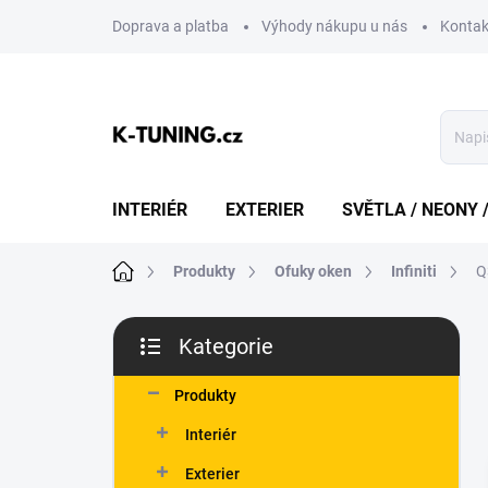
Přejít
Doprava a platba
Výhody nákupu u nás
Kontak
na
obsah
INTERIÉR
EXTERIER
SVĚTLA / NEONY 
Domů
Produkty
Ofuky oken
Infiniti
Q
P
Kategorie
o
Přeskočit
s
kategorie
t
Produkty
r
Interiér
a
n
Exterier