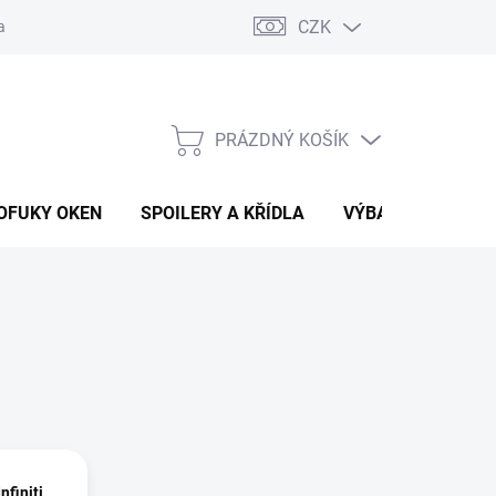
CZK
any osobních údajů
Vracení zboží a reklamace
PRÁZDNÝ KOŠÍK
NÁKUPNÍ
KOŠÍK
OFUKY OKEN
SPOILERY A KŘÍDLA
VÝBAVA AUTA
nfiniti