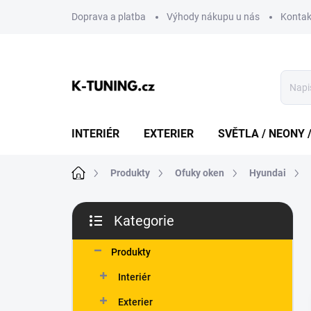
Přejít
Doprava a platba
Výhody nákupu u nás
Kontak
na
obsah
INTERIÉR
EXTERIER
SVĚTLA / NEONY 
Domů
Produkty
Ofuky oken
Hyundai
P
Kategorie
o
Přeskočit
s
kategorie
t
Produkty
r
Interiér
a
n
Exterier