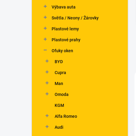
n
Výbava auta
í
p
Světla / Neony / Žárovky
a
n
Plastové lemy
e
Plastové prahy
l
Ofuky oken
BYD
Cupra
Man
Omoda
KGM
Alfa Romeo
Audi