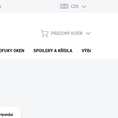
CZK
any osobních údajů
Vracení zboží a reklamace
PRÁZDNÝ KOŠÍK
NÁKUPNÍ
KOŠÍK
OFUKY OKEN
SPOILERY A KŘÍDLA
VÝBAVA AUTA
 Hyundai