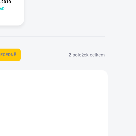
1-2010
LAD
2
položek celkem
BECEDNĚ
HDT-952