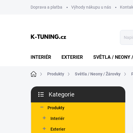
Přejít
Doprava a platba
Výhody nákupu u nás
Kontak
na
obsah
INTERIÉR
EXTERIER
SVĚTLA / NEONY 
Domů
Produkty
Světla / Neony / Žárovky
P
Kategorie
o
Přeskočit
s
kategorie
t
Produkty
r
Interiér
a
n
Exterier