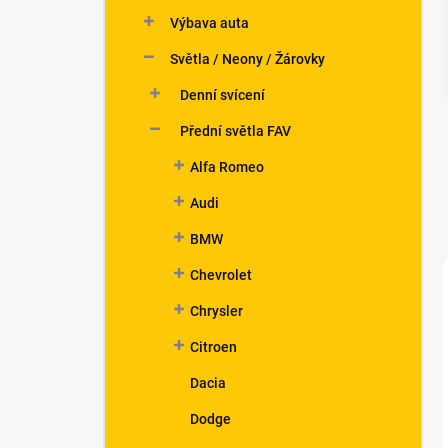
n
Výbava auta
í
p
Světla / Neony / Žárovky
a
n
Denní svícení
e
Přední světla FAV
l
Alfa Romeo
Audi
BMW
Chevrolet
Chrysler
Citroen
Dacia
Dodge