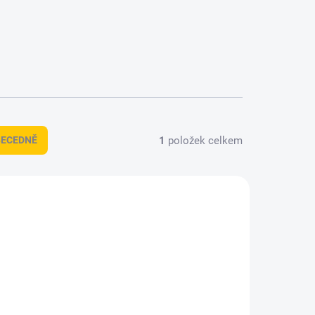
1
položek celkem
BECEDNĚ