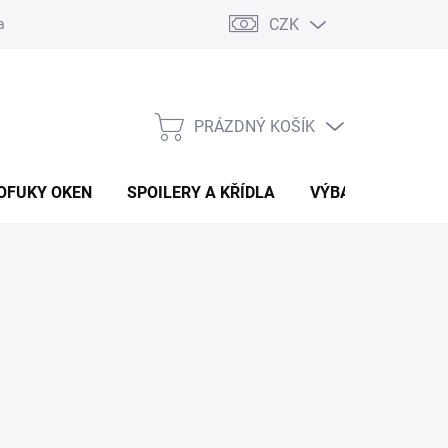
CZK
any osobních údajů
Vracení zboží a reklamace
PRÁZDNÝ KOŠÍK
NÁKUPNÍ
KOŠÍK
OFUKY OKEN
SPOILERY A KŘÍDLA
VÝBAVA AUTA