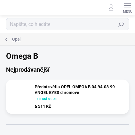
Přejít
na
obsah
Hledat
Opel
Omega B
Nejprodávanější
Přední světla OPEL OMEGA B 04.94-08.99
ANGEL EYES chromové
EXTERNÍ SKLAD
6 511 Kč
Ř