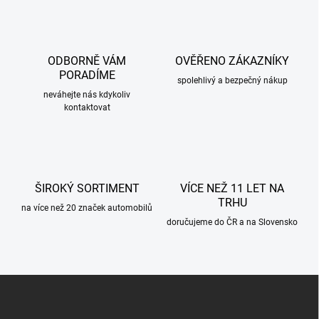
l
á
d
a
c
ODBORNĚ VÁM
OVĚŘENO ZÁKAZNÍKY
í
PORADÍME
p
spolehlivý a bezpečný nákup
r
neváhejte nás kdykoliv
kontaktovat
v
k
y
v
ý
p
ŠIROKÝ SORTIMENT
VÍCE NEŽ 11 LET NA
i
TRHU
s
na více než 20 značek automobilů
u
doručujeme do ČR a na Slovensko
Z
á
p