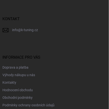
a
t
í
KONTAKT
info
@
k-tuning.cz
INFORMACE PRO VÁS
Doprava a platba
Výhody nákupu u nás
Kontakty
Hodnocení obchodu
Obchodní podmínky
Podmínky ochrany osobních údajů