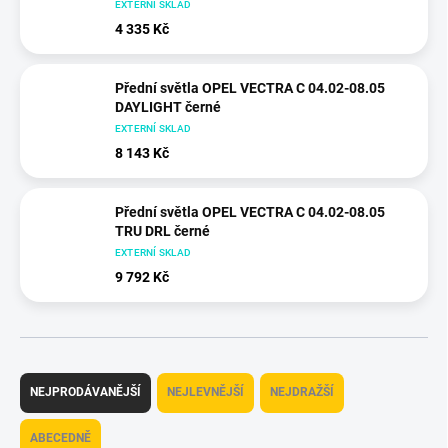
EXTERNÍ SKLAD
4 335 Kč
Přední světla OPEL VECTRA C 04.02-08.05
DAYLIGHT černé
EXTERNÍ SKLAD
8 143 Kč
Přední světla OPEL VECTRA C 04.02-08.05
TRU DRL černé
EXTERNÍ SKLAD
9 792 Kč
Ř
a
NEJPRODÁVANĚJŠÍ
NEJLEVNĚJŠÍ
NEJDRAŽŠÍ
z
e
ABECEDNĚ