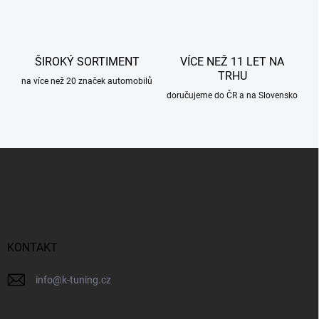
y
v
ý
p
ŠIROKÝ SORTIMENT
VÍCE NEŽ 11 LET NA
i
TRHU
s
na více než 20 značek automobilů
u
doručujeme do ČR a na Slovensko
Z
á
p
a
t
í
KONTAKT
info
@
k-tuning.cz