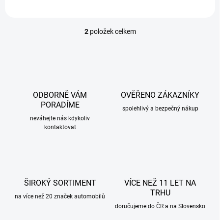
2
položek celkem
O
v
l
á
d
a
c
ODBORNĚ VÁM
OVĚŘENO ZÁKAZNÍKY
í
PORADÍME
p
spolehlivý a bezpečný nákup
r
neváhejte nás kdykoliv
kontaktovat
v
k
y
v
ý
p
ŠIROKÝ SORTIMENT
VÍCE NEŽ 11 LET NA
i
TRHU
s
na více než 20 značek automobilů
u
doručujeme do ČR a na Slovensko