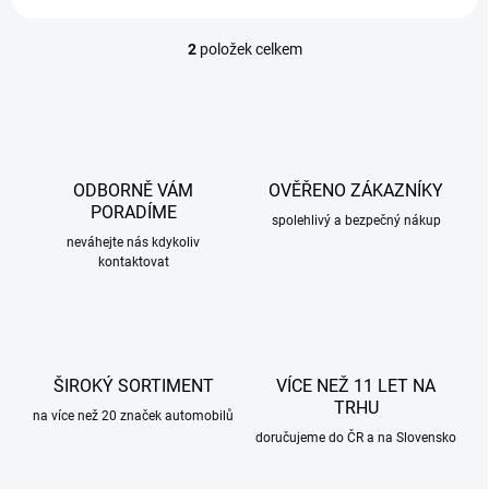
2
položek celkem
O
v
l
á
d
a
c
ODBORNĚ VÁM
OVĚŘENO ZÁKAZNÍKY
í
PORADÍME
p
spolehlivý a bezpečný nákup
r
neváhejte nás kdykoliv
kontaktovat
v
k
y
v
ý
p
ŠIROKÝ SORTIMENT
VÍCE NEŽ 11 LET NA
i
TRHU
s
na více než 20 značek automobilů
u
doručujeme do ČR a na Slovensko