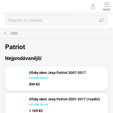
Přejít
na
obsah
Hledat
Jeep
Patriot
Nejprodávanější
Ofuky oken Jeep Patriot 2007-2017
EXTERNÍ SKLAD
899 Kč
Ofuky oken Jeep Patriot 2007-2017 (+zadní)
EXTERNÍ SKLAD
1 169 Kč