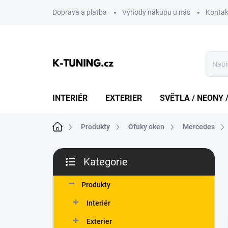
Přejít
Doprava a platba
Výhody nákupu u nás
Kontak
na
obsah
INTERIÉR
EXTERIER
SVĚTLA / NEONY 
Domů
Produkty
Ofuky oken
Mercedes
P
Kategorie
o
Přeskočit
s
kategorie
t
Produkty
r
Interiér
a
n
Exterier