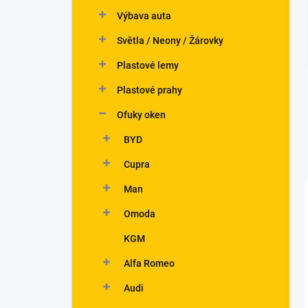
n
Výbava auta
í
p
Světla / Neony / Žárovky
a
n
Plastové lemy
e
Plastové prahy
l
Ofuky oken
BYD
Cupra
Man
Omoda
KGM
Alfa Romeo
Audi