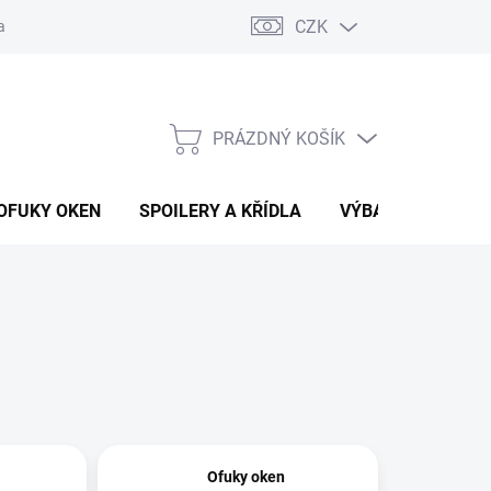
CZK
any osobních údajů
Vracení zboží a reklamace
PRÁZDNÝ KOŠÍK
NÁKUPNÍ
KOŠÍK
OFUKY OKEN
SPOILERY A KŘÍDLA
VÝBAVA AUTA
Ofuky oken