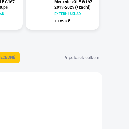
LE C167
Mercedes GLE W167
Kupé
2019-2025 (+zadní)
LAD
EXTERNÍ SKLAD
1 169 Kč
9
položek celkem
BECEDNĚ
+ DÁREK ZDARMA
2629
2649
DOPRAVA ZDARMA