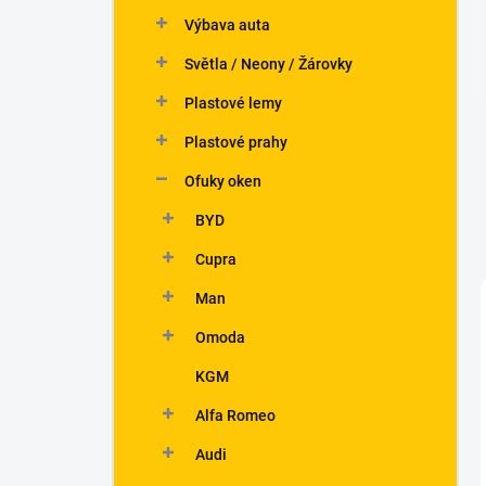
n
Výbava auta
í
p
Světla / Neony / Žárovky
a
n
Plastové lemy
e
Plastové prahy
l
Ofuky oken
BYD
Cupra
Man
Omoda
KGM
Alfa Romeo
Audi