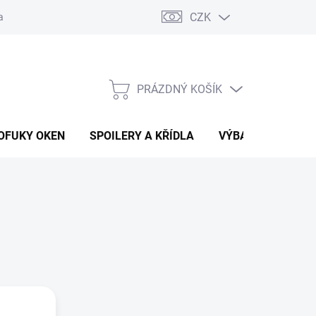
CZK
any osobních údajů
Vracení zboží a reklamace
PRÁZDNÝ KOŠÍK
NÁKUPNÍ
KOŠÍK
OFUKY OKEN
SPOILERY A KŘÍDLA
VÝBAVA AUTA