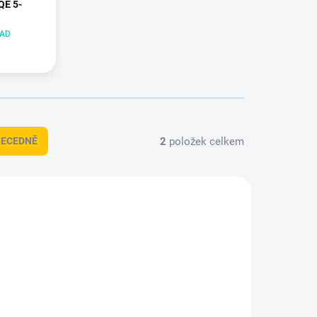
QE 5-
LAD
2
položek celkem
BECEDNĚ
DT-3056