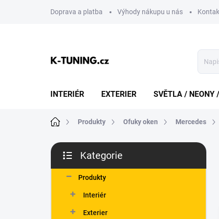
Přejít
Doprava a platba
Výhody nákupu u nás
Kontak
na
obsah
INTERIÉR
EXTERIER
SVĚTLA / NEONY 
Domů
Produkty
Ofuky oken
Mercedes
P
Kategorie
o
Přeskočit
s
kategorie
t
Produkty
r
Interiér
a
n
Exterier