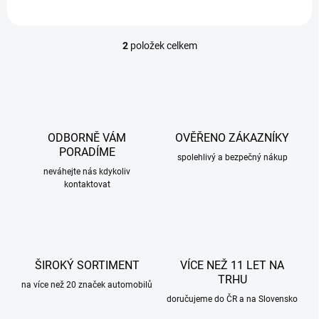
2
položek celkem
O
v
l
á
d
a
c
ODBORNĚ VÁM
OVĚŘENO ZÁKAZNÍKY
í
PORADÍME
p
spolehlivý a bezpečný nákup
r
neváhejte nás kdykoliv
kontaktovat
v
k
y
v
ý
p
ŠIROKÝ SORTIMENT
VÍCE NEŽ 11 LET NA
i
TRHU
s
na více než 20 značek automobilů
u
doručujeme do ČR a na Slovensko