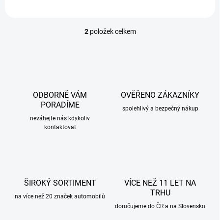
2
položek celkem
O
v
l
á
d
a
c
ODBORNĚ VÁM
OVĚŘENO ZÁKAZNÍKY
í
PORADÍME
p
spolehlivý a bezpečný nákup
r
neváhejte nás kdykoliv
kontaktovat
v
k
y
v
ý
p
ŠIROKÝ SORTIMENT
VÍCE NEŽ 11 LET NA
i
TRHU
s
na více než 20 značek automobilů
u
doručujeme do ČR a na Slovensko