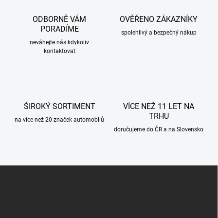
a
c
ODBORNĚ VÁM
OVĚŘENO ZÁKAZNÍKY
í
PORADÍME
p
spolehlivý a bezpečný nákup
r
neváhejte nás kdykoliv
kontaktovat
v
k
y
v
ý
p
ŠIROKÝ SORTIMENT
VÍCE NEŽ 11 LET NA
i
TRHU
s
na více než 20 značek automobilů
u
doručujeme do ČR a na Slovensko
Z
á
p
a
t