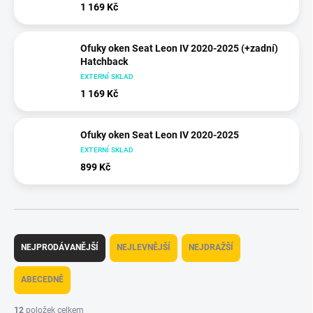
1 169 Kč
Ofuky oken Seat Leon IV 2020-2025 (+zadní)
Hatchback
EXTERNÍ SKLAD
1 169 Kč
Ofuky oken Seat Leon IV 2020-2025
EXTERNÍ SKLAD
899 Kč
Ř
a
NEJPRODÁVANĚJŠÍ
NEJLEVNĚJŠÍ
NEJDRAŽŠÍ
z
e
ABECEDNĚ
n
í
12
položek celkem