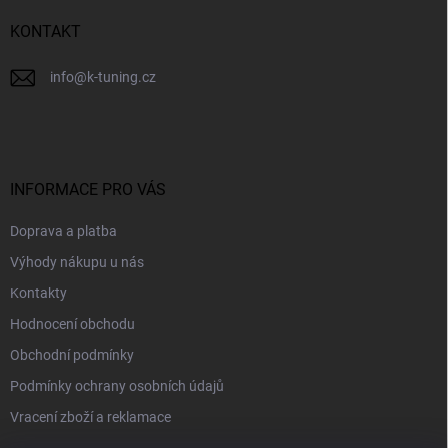
í
KONTAKT
info
@
k-tuning.cz
INFORMACE PRO VÁS
Doprava a platba
Výhody nákupu u nás
Kontakty
Hodnocení obchodu
Obchodní podmínky
Podmínky ochrany osobních údajů
Vracení zboží a reklamace