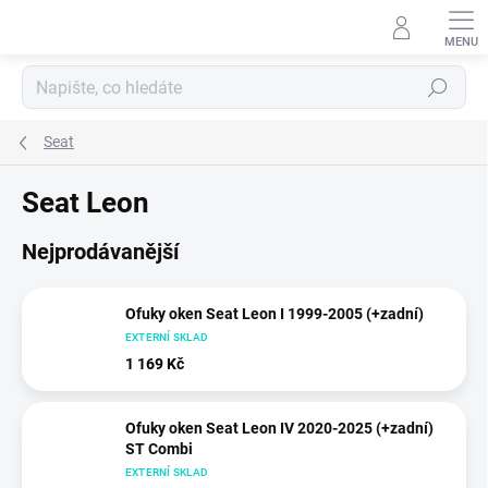
Přejít
na
obsah
Hledat
Seat
Seat Leon
Nejprodávanější
Ofuky oken Seat Leon I 1999-2005 (+zadní)
EXTERNÍ SKLAD
1 169 Kč
Ofuky oken Seat Leon IV 2020-2025 (+zadní)
ST Combi
EXTERNÍ SKLAD