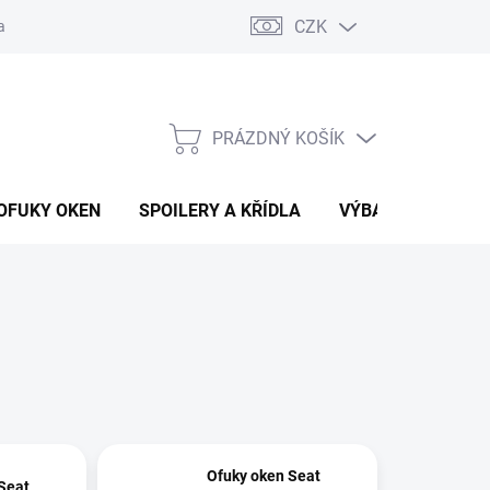
CZK
any osobních údajů
Vracení zboží a reklamace
PRÁZDNÝ KOŠÍK
NÁKUPNÍ
KOŠÍK
OFUKY OKEN
SPOILERY A KŘÍDLA
VÝBAVA AUTA
Ofuky oken Seat
Seat