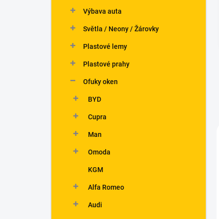
n
Výbava auta
í
p
Světla / Neony / Žárovky
a
n
Plastové lemy
e
Plastové prahy
l
Ofuky oken
BYD
Cupra
Man
Omoda
KGM
Alfa Romeo
Audi