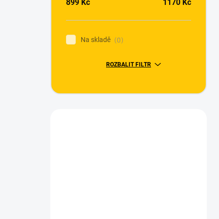
899
Kč
1170
Kč
Na skladě
0
ROZBALIT FILTR