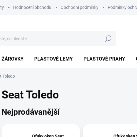
ty
Hodnocení obchodu
Obchodní podmínky
Podmínky ochr
Hledat
/ ŽÁROVKY
PLASTOVÉ LEMY
PLASTOVÉ PRAHY
t Toledo
Seat Toledo
Nejprodávanější
Ofuky oken Seat
Ofuky oken 