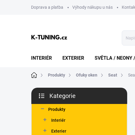
Přejít
Doprava a platba
Výhody nákupu u nás
Kontak
na
obsah
INTERIÉR
EXTERIER
SVĚTLA / NEONY 
Domů
Produkty
Ofuky oken
Seat
Sea
P
Kategorie
o
Přeskočit
s
kategorie
t
Produkty
r
Interiér
a
n
Exterier