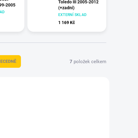
Toledo III 2005-2012
999-2005
(+zadní)
LAD
EXTERNÍ SKLAD
1 169 Kč
7
položek celkem
BECEDNĚ
+ DÁREK ZDARMA
635-1
864-1
DOPRAVA ZDARMA