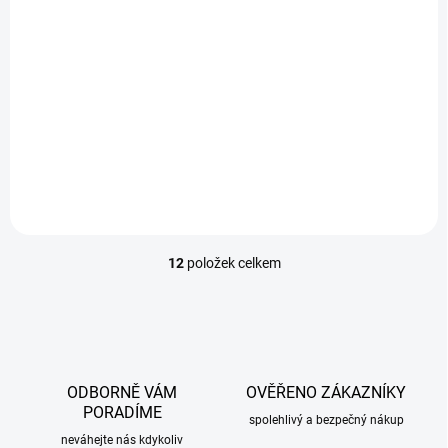
EXTERNÍ SKLAD
Ofuky oken VW Polo 2002-2009 (+zadní)
1 169 Kč
/ sada
Do košíku
12
položek celkem
O
v
l
á
d
a
c
ODBORNĚ VÁM
OVĚŘENO ZÁKAZNÍKY
í
PORADÍME
p
spolehlivý a bezpečný nákup
r
neváhejte nás kdykoliv