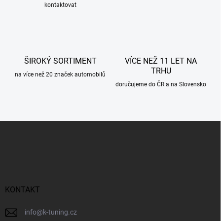
kontaktovat
v
k
y
v
ý
p
ŠIROKÝ SORTIMENT
VÍCE NEŽ 11 LET NA
i
TRHU
s
na více než 20 značek automobilů
u
doručujeme do ČR a na Slovensko
Z
á
p
a
t
í
KONTAKT
info
@
k-tuning.cz