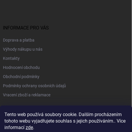
INFORMACE PRO VÁS
Doprava a platba
Výhody nákupu u nás
Kontakty
Hodnocení obchodu
Obchodní podmínky
Podmínky ochrany osobních údajů
Vracení zboží a reklamace
PŘIJÍMÁME ONLINE PLATBY
Tento web používá soubory cookie. Dalším procházením
tohoto webu vyjadřujete souhlas s jejich používáním.. Více
informací
zde
.