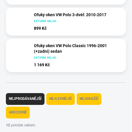
Ofuky oken VW Polo 3-dvéř. 2010-2017
EXTERNÍ SKLAD
899 Kč
Ofuky oken VW Polo Classic 1996-2001
(+zadní) sedan
EXTERNÍ SKLAD
1 169 Kč
Ř
a
NEJPRODÁVANĚJŠÍ
NEJLEVNĚJŠÍ
NEJDRAŽŠÍ
z
e
ABECEDNĚ
n
í
12
položek celkem
p