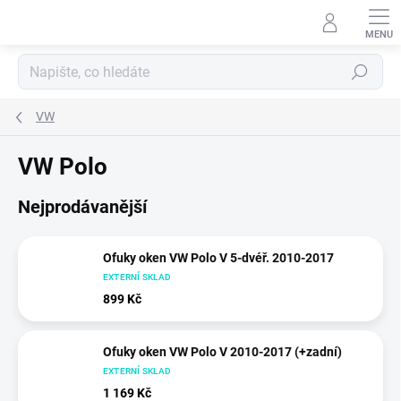
Přejít
na
obsah
Hledat
VW
VW Polo
Nejprodávanější
Ofuky oken VW Polo V 5-dvéř. 2010-2017
EXTERNÍ SKLAD
899 Kč
Ofuky oken VW Polo V 2010-2017 (+zadní)
EXTERNÍ SKLAD
1 169 Kč