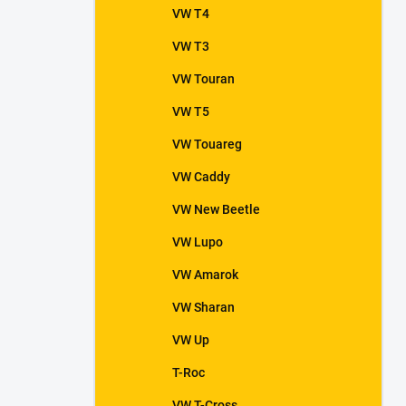
VW T4
VW T3
VW Touran
VW T5
VW Touareg
VW Caddy
VW New Beetle
VW Lupo
VW Amarok
VW Sharan
VW Up
T-Roc
VW T-Cross