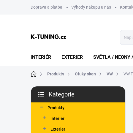
Přejít
Doprava a platba
Výhody nákupu u nás
Kontak
na
obsah
INTERIÉR
EXTERIER
SVĚTLA / NEONY 
Domů
Produkty
Ofuky oken
VW
VW T
P
Kategorie
o
Přeskočit
s
kategorie
t
Produkty
r
Interiér
a
n
Exterier