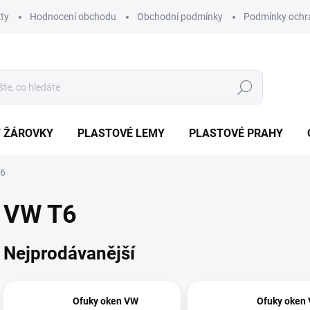
ty
Hodnocení obchodu
Obchodní podmínky
Podmínky ochr
Hledat
/ ŽÁROVKY
PLASTOVÉ LEMY
PLASTOVÉ PRAHY
6
VW T6
Nejprodávanější
Ofuky oken VW
Ofuky oken