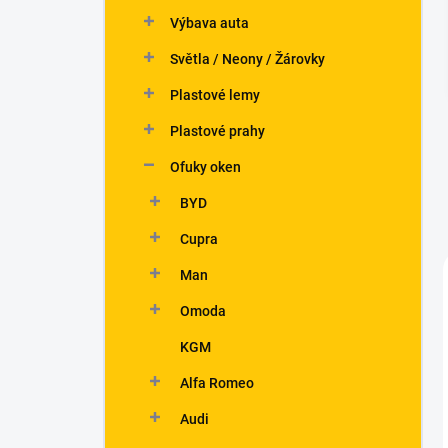
n
Výbava auta
í
p
Světla / Neony / Žárovky
a
n
Plastové lemy
e
Plastové prahy
l
Ofuky oken
BYD
Cupra
Man
Omoda
KGM
Alfa Romeo
Audi