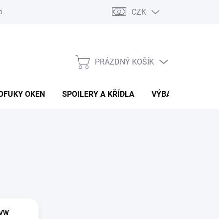
CZK
any osobních údajů
Vracení zboží a reklamace
PRÁZDNÝ KOŠÍK
NÁKUPNÍ
KOŠÍK
OFUKY OKEN
SPOILERY A KŘÍDLA
VÝBAVA AUTA
 VW