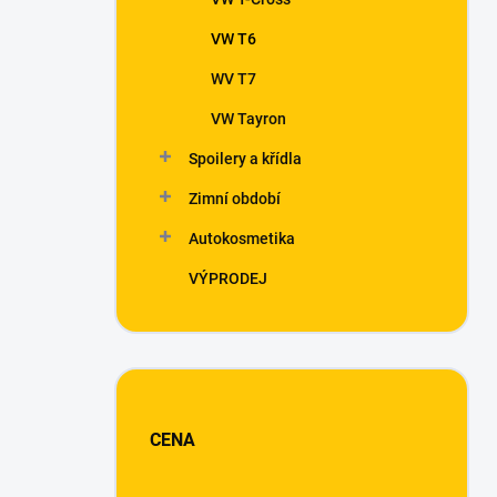
VW T6
WV T7
VW Tayron
Spoilery a křídla
Zimní období
Autokosmetika
VÝPRODEJ
CENA