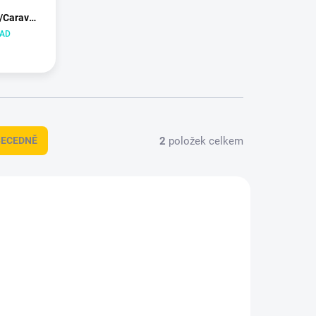
/Caravelle/Multivan/California
LAD
2
položek celkem
BECEDNĚ
772-1