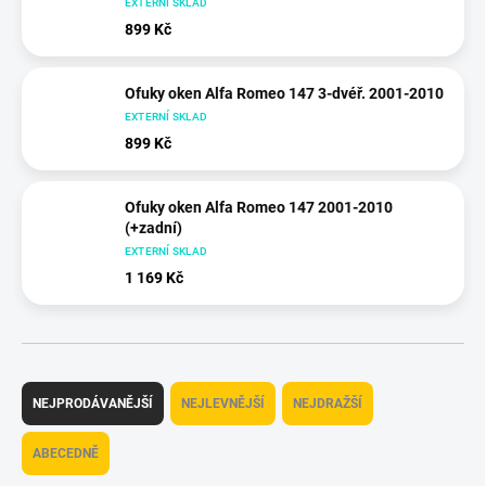
EXTERNÍ SKLAD
899 Kč
Ofuky oken Alfa Romeo 147 3-dvéř. 2001-2010
EXTERNÍ SKLAD
899 Kč
Ofuky oken Alfa Romeo 147 2001-2010
(+zadní)
EXTERNÍ SKLAD
1 169 Kč
Ř
a
NEJPRODÁVANĚJŠÍ
NEJLEVNĚJŠÍ
NEJDRAŽŠÍ
z
e
ABECEDNĚ
n