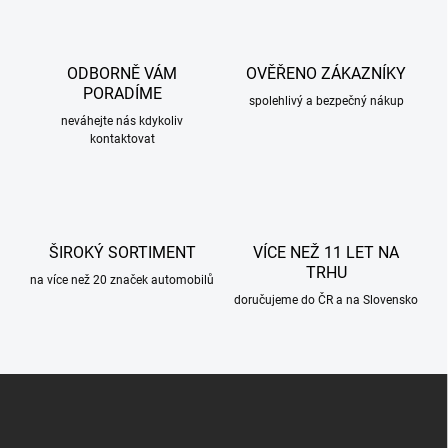
á
d
a
c
ODBORNĚ VÁM
OVĚŘENO ZÁKAZNÍKY
í
PORADÍME
p
spolehlivý a bezpečný nákup
r
neváhejte nás kdykoliv
kontaktovat
v
k
y
v
ý
p
ŠIROKÝ SORTIMENT
VÍCE NEŽ 11 LET NA
i
TRHU
s
na více než 20 značek automobilů
u
doručujeme do ČR a na Slovensko
Z
á
p