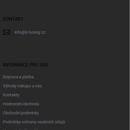
a
t
í
KONTAKT
info
@
k-tuning.cz
INFORMACE PRO VÁS
Doprava a platba
Výhody nákupu u nás
Kontakty
Hodnocení obchodu
Obchodní podmínky
Podmínky ochrany osobních údajů