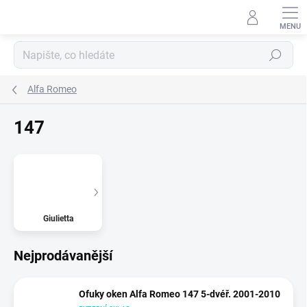
Přejít
na
obsah
Hledat
Alfa Romeo
147
Giulietta
Nejprodávanější
Ofuky oken Alfa Romeo 147 5-dvéř. 2001-2010