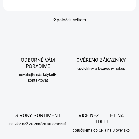
2
položek celkem
O
v
l
á
d
a
c
ODBORNĚ VÁM
OVĚŘENO ZÁKAZNÍKY
í
PORADÍME
p
spolehlivý a bezpečný nákup
r
neváhejte nás kdykoliv
kontaktovat
v
k
y
v
ý
p
ŠIROKÝ SORTIMENT
VÍCE NEŽ 11 LET NA
i
TRHU
s
na více než 20 značek automobilů
u
doručujeme do ČR a na Slovensko