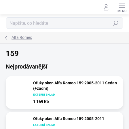
Přejít
na
obsah
Hledat
Alfa Romeo
159
Nejprodávanější
Ofuky oken Alfa Romeo 159 2005-2011 Sedan
(+zadní)
EXTERNÍ SKLAD
1 169 Kč
Ofuky oken Alfa Romeo 159 2005-2011
EXTERNÍ SKLAD