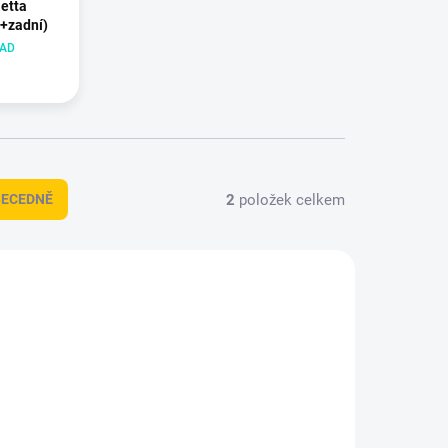
etta
+zadní)
LAD
2
položek celkem
BECEDNĚ
DT-1879