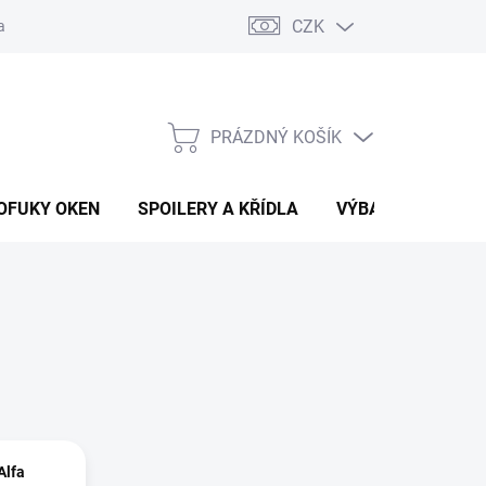
CZK
any osobních údajů
Vracení zboží a reklamace
PRÁZDNÝ KOŠÍK
NÁKUPNÍ
KOŠÍK
OFUKY OKEN
SPOILERY A KŘÍDLA
VÝBAVA AUTA
Alfa