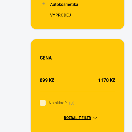
Autokosmetika
VÝPRODEJ
CENA
899
Kč
1170
Kč
Na skladě
0
ROZBALIT FILTR