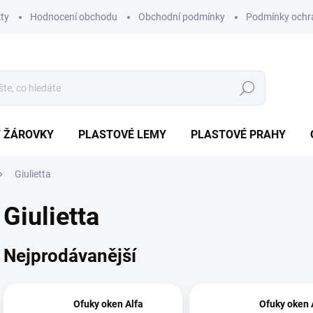
ty
Hodnocení obchodu
Obchodní podmínky
Podmínky ochr
Hledat
/ ŽÁROVKY
PLASTOVÉ LEMY
PLASTOVÉ PRAHY
Giulietta
Giulietta
Nejprodávanější
Ofuky oken Alfa
Ofuky oken 