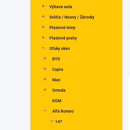
n
Výbava auta
í
p
Světla / Neony / Žárovky
a
n
Plastové lemy
e
Plastové prahy
l
Ofuky oken
BYD
Cupra
Man
Omoda
KGM
Alfa Romeo
147