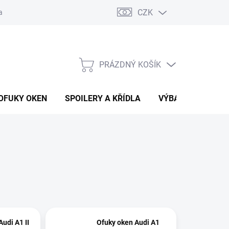
CZK
any osobních údajů
Vracení zboží a reklamace
PRÁZDNÝ KOŠÍK
NÁKUPNÍ
KOŠÍK
OFUKY OKEN
SPOILERY A KŘÍDLA
VÝBAVA AUTA
udi A1 II
Ofuky oken Audi A1