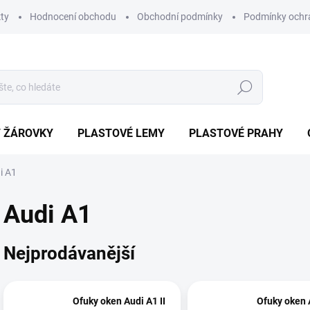
ty
Hodnocení obchodu
Obchodní podmínky
Podmínky ochr
Hledat
/ ŽÁROVKY
PLASTOVÉ LEMY
PLASTOVÉ PRAHY
i A1
Audi A1
Nejprodávanější
Ofuky oken Audi A1 II
Ofuky oken A