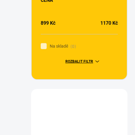
CENA
899
Kč
1170
Kč
Na skladě
0
ROZBALIT FILTR