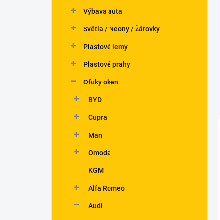
n
Výbava auta
í
p
Světla / Neony / Žárovky
a
n
Plastové lemy
e
Plastové prahy
l
Ofuky oken
BYD
Cupra
Man
Omoda
KGM
Alfa Romeo
Audi