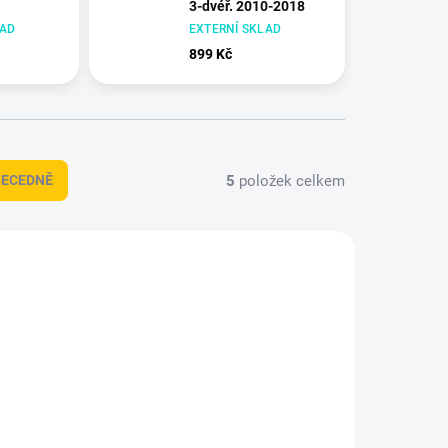
3-dvéř. 2010-2018
LAD
EXTERNÍ SKLAD
899 Kč
5
položek celkem
BECEDNĚ
DT-2565
HDT-1756