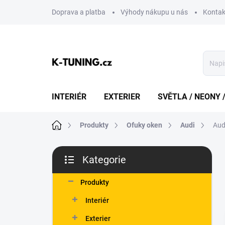
Přejít
Doprava a platba
Výhody nákupu u nás
Kontak
na
obsah
INTERIÉR
EXTERIER
SVĚTLA / NEONY 
Domů
Produkty
Ofuky oken
Audi
Aud
P
Kategorie
o
Přeskočit
s
kategorie
t
Produkty
r
Interiér
a
n
Exterier