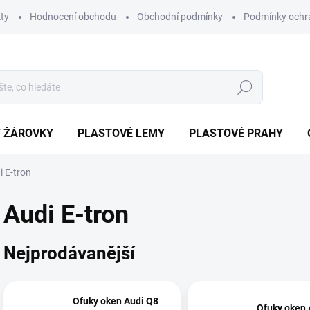
ty
Hodnocení obchodu
Obchodní podmínky
Podmínky ochr
Hledat
/ ŽÁROVKY
PLASTOVÉ LEMY
PLASTOVÉ PRAHY
i E-tron
Audi E-tron
Nejprodávanější
Ofuky oken Audi Q8
Ofuky oken 