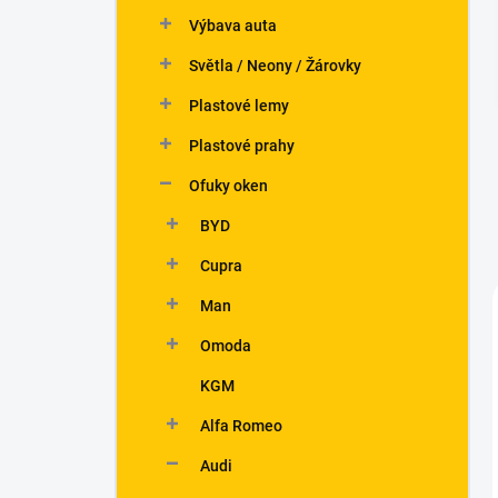
n
Výbava auta
í
p
Světla / Neony / Žárovky
a
n
Plastové lemy
e
Plastové prahy
l
Ofuky oken
BYD
Cupra
Man
Omoda
KGM
Alfa Romeo
Audi