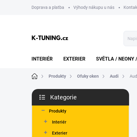
Přejít
Doprava a platba
Výhody nákupu u nás
Kontak
na
obsah
INTERIÉR
EXTERIER
SVĚTLA / NEONY 
Domů
Produkty
Ofuky oken
Audi
Aud
P
Kategorie
o
Přeskočit
s
kategorie
t
Produkty
r
Interiér
a
n
Exterier