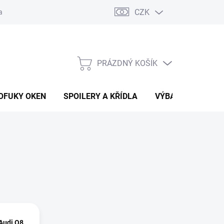
CZK
any osobních údajů
Vracení zboží a reklamace
PRÁZDNÝ KOŠÍK
NÁKUPNÍ
KOŠÍK
OFUKY OKEN
SPOILERY A KŘÍDLA
VÝBAVA AUTA
Audi Q8