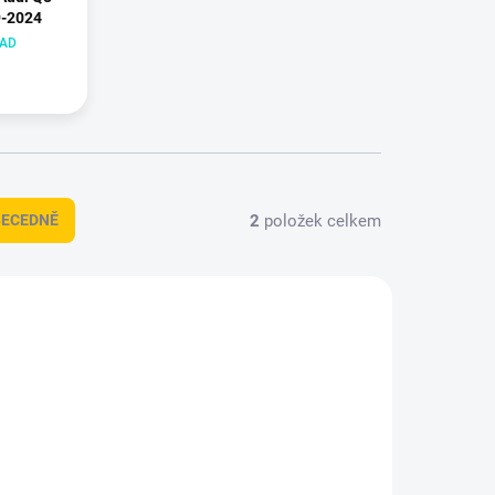
9-2024
LAD
2
položek celkem
BECEDNĚ
DT-2578