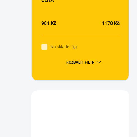
CENA
981
Kč
1170
Kč
Na skladě
0
ROZBALIT FILTR