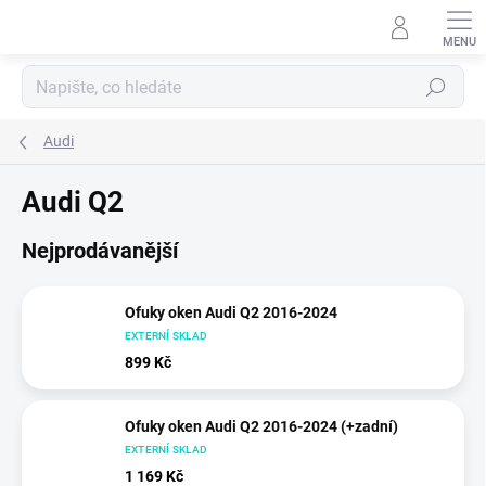
Přejít
na
obsah
Hledat
Audi
Audi Q2
Nejprodávanější
Ofuky oken Audi Q2 2016-2024
EXTERNÍ SKLAD
899 Kč
Ofuky oken Audi Q2 2016-2024 (+zadní)
EXTERNÍ SKLAD
1 169 Kč