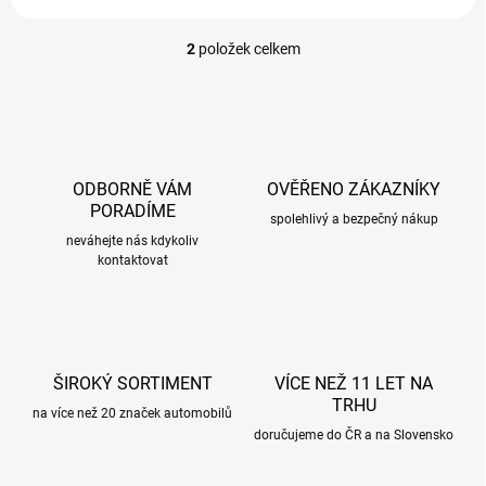
2
položek celkem
O
v
l
á
d
a
c
ODBORNĚ VÁM
OVĚŘENO ZÁKAZNÍKY
í
PORADÍME
p
spolehlivý a bezpečný nákup
r
neváhejte nás kdykoliv
kontaktovat
v
k
y
v
ý
p
ŠIROKÝ SORTIMENT
VÍCE NEŽ 11 LET NA
i
TRHU
s
na více než 20 značek automobilů
u
doručujeme do ČR a na Slovensko