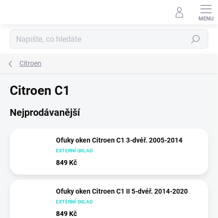
Přejít
na
obsah
Hledat
Citroen
Citroen C1
Nejprodávanější
Ofuky oken Citroen C1 3-dvéř. 2005-2014
EXTERNÍ SKLAD
849 Kč
Ofuky oken Citroen C1 II 5-dvéř. 2014-2020
EXTERNÍ SKLAD
849 Kč