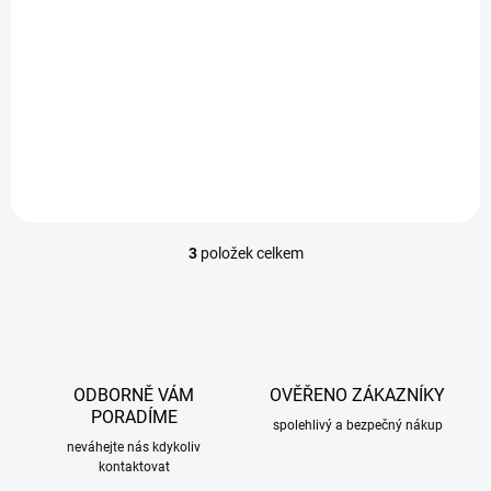
EXTERNÍ SKLAD
Ofuky oken Citroen C1 5-dvéř. 2005-2014
899 Kč
/ pár
Do košíku
3
položek celkem
O
v
l
á
d
a
c
ODBORNĚ VÁM
OVĚŘENO ZÁKAZNÍKY
í
PORADÍME
p
spolehlivý a bezpečný nákup
r
neváhejte nás kdykoliv
kontaktovat
v