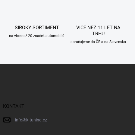
k
y
v
ý
p
ŠIROKÝ SORTIMENT
VÍCE NEŽ 11 LET NA
i
TRHU
s
na více než 20 značek automobilů
u
doručujeme do ČR a na Slovensko
Z
á
p
a
t
í
KONTAKT
info
@
k-tuning.cz