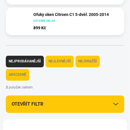
Ofuky oken Citroen C1 5-dvéř. 2005-2014
EXTERNÍ SKLAD
899 Kč
Ř
a
NEJPRODÁVANĚJŠÍ
NEJLEVNĚJŠÍ
NEJDRAŽŠÍ
z
e
ABECEDNĚ
n
í
3
položek celkem
p
r
OTEVŘÍT FILTR
o
d
u
V
k
ý