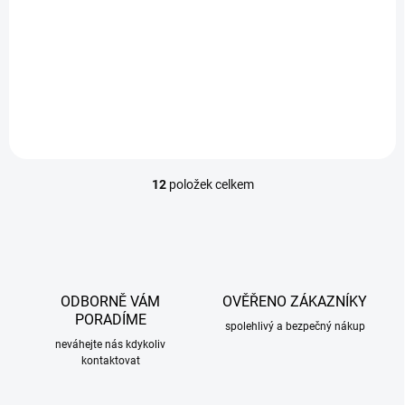
Ofuky oken Citroen C3 2002-2009 (+zadní)
1 169 Kč
/ sada
Do košíku
12
položek celkem
O
v
l
á
d
a
c
ODBORNĚ VÁM
OVĚŘENO ZÁKAZNÍKY
í
PORADÍME
p
spolehlivý a bezpečný nákup
r
neváhejte nás kdykoliv
kontaktovat
v
k
y