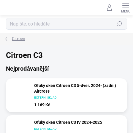
Přejít
na
obsah
Hledat
Citroen
Citroen C3
Nejprodávanější
Ofuky oken Citroen C3 5-dveř. 2024- (zadní)
Aircross
EXTERNÍ SKLAD
1 169 Kč
Ofuky oken Citroen C3 IV 2024-2025
EXTERNÍ SKLAD