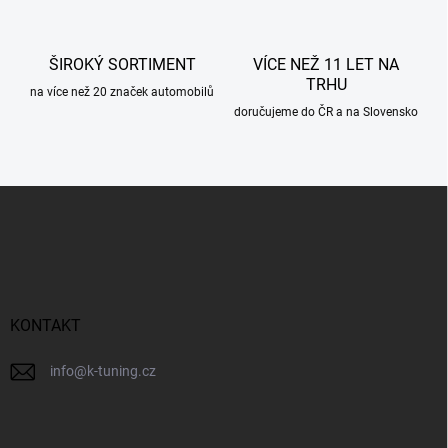
v
ý
p
ŠIROKÝ SORTIMENT
VÍCE NEŽ 11 LET NA
i
TRHU
s
na více než 20 značek automobilů
u
doručujeme do ČR a na Slovensko
Z
á
p
a
t
í
KONTAKT
info
@
k-tuning.cz