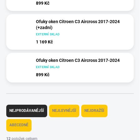
899 Kč
Ofuky oken Citroen C3 Aircross 2017-2024
(+zadní)
EXTERNÍ SKLAD
1 169 Kč
Ofuky oken Citroen C3 Aircross 2017-2024
EXTERNÍ SKLAD
899 Kč
Ř
a
NEJPRODÁVANĚJŠÍ
NEJLEVNĚJŠÍ
NEJDRAŽŠÍ
z
e
ABECEDNĚ
n
í
12
položek celkem