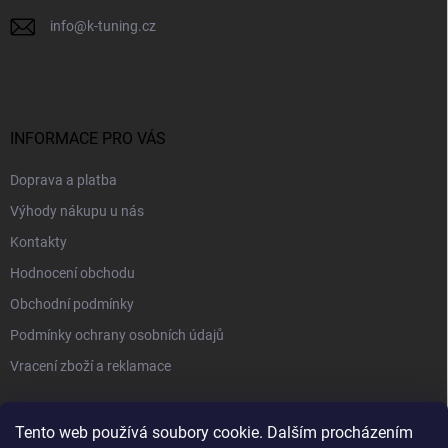
info
@
k-tuning.cz
INFORMACE PRO VÁS
Doprava a platba
Výhody nákupu u nás
Kontakty
Hodnocení obchodu
Obchodní podmínky
Podmínky ochrany osobních údajů
Vracení zboží a reklamace
PŘIJÍMÁME ONLINE PLATBY
Tento web používá soubory cookie. Dalším procházením