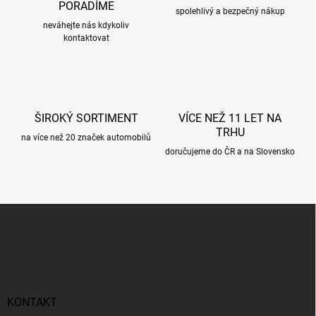
í
PORADÍME
p
spolehlivý a bezpečný nákup
r
neváhejte nás kdykoliv
kontaktovat
v
k
y
v
ý
p
ŠIROKÝ SORTIMENT
VÍCE NEŽ 11 LET NA
i
TRHU
s
na více než 20 značek automobilů
u
doručujeme do ČR a na Slovensko
Z
á
p
a
t
í
KONTAKT