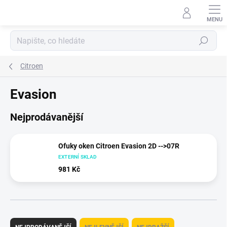
Přejít
na
obsah
Hledat
Citroen
Evasion
Nejprodávanější
Ofuky oken Citroen Evasion 2D -->07R
EXTERNÍ SKLAD
981 Kč
Ř
a