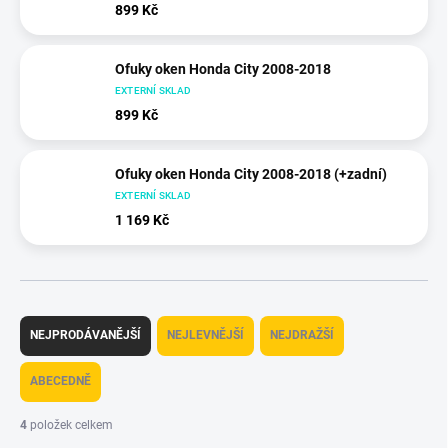
899 Kč
Ofuky oken Honda City 2008-2018
EXTERNÍ SKLAD
899 Kč
Ofuky oken Honda City 2008-2018 (+zadní)
EXTERNÍ SKLAD
1 169 Kč
Ř
a
NEJPRODÁVANĚJŠÍ
NEJLEVNĚJŠÍ
NEJDRAŽŠÍ
z
e
ABECEDNĚ
n
í
4
položek celkem
p