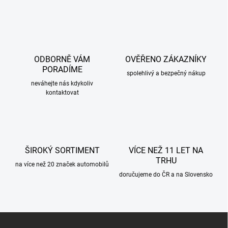
v
l
á
d
a
c
ODBORNĚ VÁM
OVĚŘENO ZÁKAZNÍKY
í
PORADÍME
p
spolehlivý a bezpečný nákup
r
neváhejte nás kdykoliv
kontaktovat
v
k
y
v
ý
p
ŠIROKÝ SORTIMENT
VÍCE NEŽ 11 LET NA
i
TRHU
s
na více než 20 značek automobilů
u
doručujeme do ČR a na Slovensko
Z