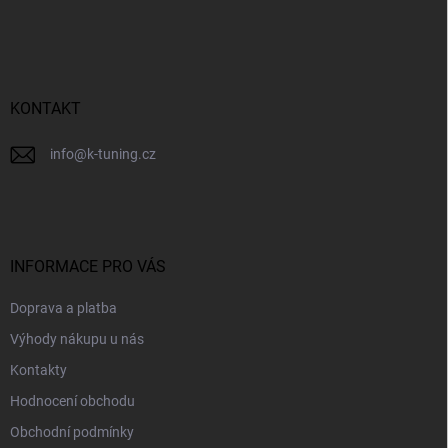
á
p
a
t
í
KONTAKT
info
@
k-tuning.cz
INFORMACE PRO VÁS
Doprava a platba
Výhody nákupu u nás
Kontakty
Hodnocení obchodu
Obchodní podmínky