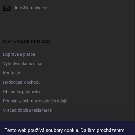
info
@
k-tuning.cz
INFORMACE PRO VÁS
Doprava a platba
Výhody nákupu u nás
Kontakty
Hodnocení obchodu
Obchodní podmínky
Podmínky ochrany osobních údajů
Vracení zboží a reklamace
PŘIJÍMÁME ONLINE PLATBY
Tento web používá soubory cookie. Dalším procházením