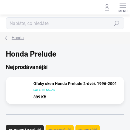
Přejít
na
obsah
Hledat
Honda
Honda Prelude
Nejprodávanější
Ofuky oken Honda Prelude 2-dvéř. 1996-2001
EXTERNÍ SKLAD
899 Kč
Ř
a