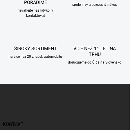
í
PORADÍME
p
spolehlivý a bezpečný nákup
r
neváhejte nás kdykoliv
kontaktovat
v
k
y
v
ý
p
ŠIROKÝ SORTIMENT
VÍCE NEŽ 11 LET NA
i
TRHU
s
na více než 20 značek automobilů
u
doručujeme do ČR a na Slovensko
Z
á
p
a
t
í
KONTAKT