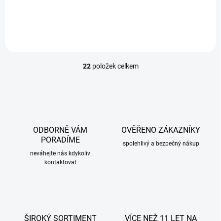
1 169 Kč
/ sada
Do košíku
22
položek celkem
O
v
l
á
d
a
c
ODBORNĚ VÁM
OVĚŘENO ZÁKAZNÍKY
í
PORADÍME
p
spolehlivý a bezpečný nákup
r
neváhejte nás kdykoliv
kontaktovat
v
k
y
v
ý
p
ŠIROKÝ SORTIMENT
VÍCE NEŽ 11 LET NA
i