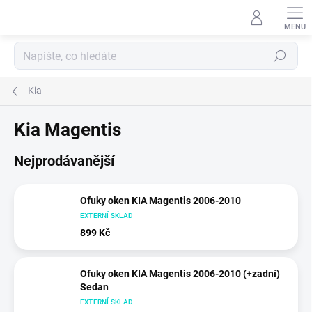
Přejít
na
obsah
Hledat
Kia
Kia Magentis
Nejprodávanější
Ofuky oken KIA Magentis 2006-2010
EXTERNÍ SKLAD
899 Kč
Ofuky oken KIA Magentis 2006-2010 (+zadní)
Sedan
EXTERNÍ SKLAD