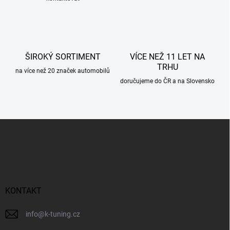
v
k
y
v
ý
p
ŠIROKÝ SORTIMENT
VÍCE NEŽ 11 LET NA
i
TRHU
s
na více než 20 značek automobilů
u
doručujeme do ČR a na Slovensko
Z
á
p
a
t
í
KONTAKT
info
@
k-tuning.cz