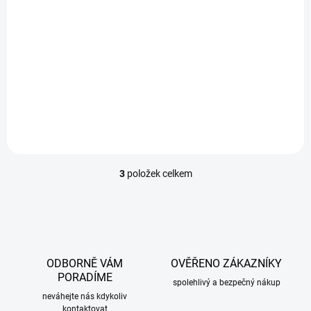
EXTERNÍ SKLAD
Ofuky oken KIA Magentis 2001-2005
899 Kč
/ pár
Do košíku
3
položek celkem
O
v
l
á
d
a
c
ODBORNĚ VÁM
OVĚŘENO ZÁKAZNÍKY
í
PORADÍME
p
spolehlivý a bezpečný nákup
r
neváhejte nás kdykoliv
kontaktovat