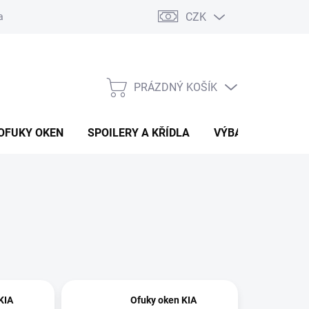
CZK
any osobních údajů
Vracení zboží a reklamace
PRÁZDNÝ KOŠÍK
NÁKUPNÍ
KOŠÍK
OFUKY OKEN
SPOILERY A KŘÍDLA
VÝBAVA AUTA
KIA
Ofuky oken KIA