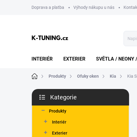
Přejít
Doprava a platba
Výhody nákupu u nás
Kontak
na
obsah
INTERIÉR
EXTERIER
SVĚTLA / NEONY 
Domů
Produkty
Ofuky oken
Kia
Kia 
P
Kategorie
o
Přeskočit
s
kategorie
t
Produkty
r
Interiér
a
n
Exterier