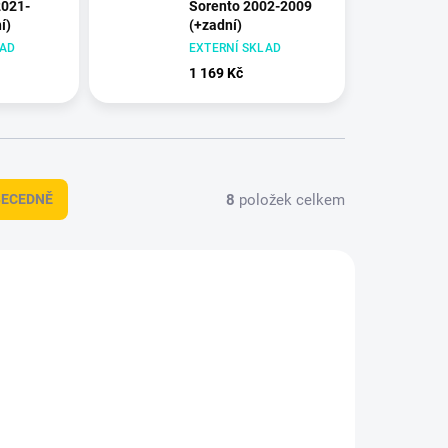
2021-
Sorento 2002-2009
í)
(+zadní)
LAD
EXTERNÍ SKLAD
1 169 Kč
8
položek celkem
BECEDNĚ
+ DÁREK ZDARMA
DT-2676
HDT-1662
DOPRAVA ZDARMA