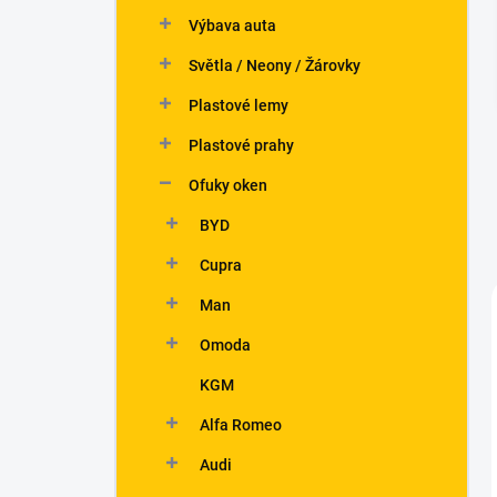
n
Výbava auta
í
p
Světla / Neony / Žárovky
a
n
Plastové lemy
e
Plastové prahy
l
Ofuky oken
BYD
Cupra
Man
Omoda
KGM
Alfa Romeo
Audi