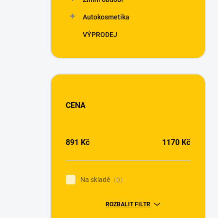
Autokosmetika
VÝPRODEJ
CENA
891
Kč
1170
Kč
Na skladě
0
ROZBALIT FILTR