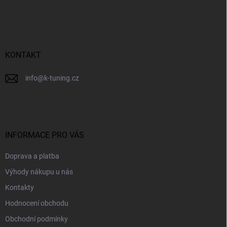
á
p
a
t
í
KONTAKT
info
@
k-tuning.cz
INFORMACE PRO VÁS
Doprava a platba
Výhody nákupu u nás
Kontakty
Hodnocení obchodu
Obchodní podmínky