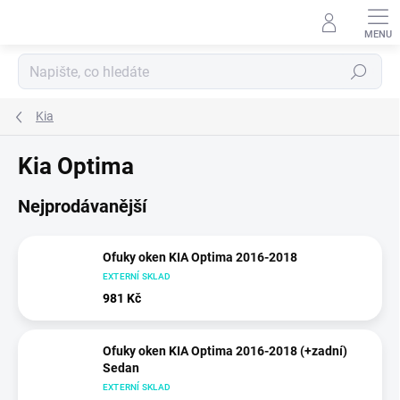
Přejít
na
obsah
Hledat
Kia
Kia Optima
Nejprodávanější
Ofuky oken KIA Optima 2016-2018
EXTERNÍ SKLAD
981 Kč
Ofuky oken KIA Optima 2016-2018 (+zadní)
Sedan
EXTERNÍ SKLAD