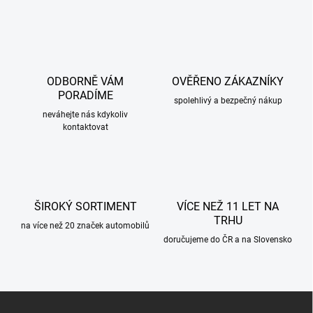
v
l
á
d
a
c
ODBORNĚ VÁM
OVĚŘENO ZÁKAZNÍKY
í
PORADÍME
p
spolehlivý a bezpečný nákup
r
neváhejte nás kdykoliv
kontaktovat
v
k
y
v
ý
p
ŠIROKÝ SORTIMENT
VÍCE NEŽ 11 LET NA
i
TRHU
s
na více než 20 značek automobilů
u
doručujeme do ČR a na Slovensko
Z