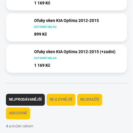
1 169 Kč
Ofuky oken KIA Optima 2012-2015
EXTERNÍ SKLAD
899 Kč
Ofuky oken KIA Optima 2012-2015 (+zadní)
EXTERNÍ SKLAD
1 169 Kč
Ř
a
NEJPRODÁVANĚJŠÍ
NEJLEVNĚJŠÍ
NEJDRAŽŠÍ
z
e
ABECEDNĚ
n
í
4
položek celkem
p