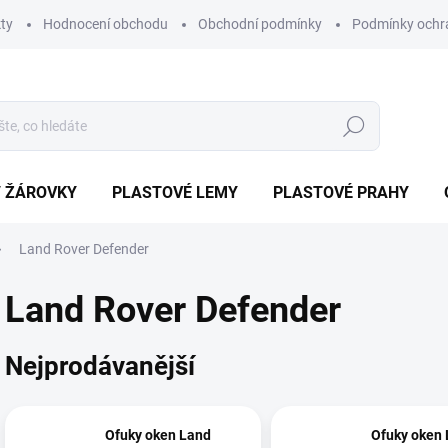
ty
Hodnocení obchodu
Obchodní podmínky
Podmínky ochr
Hledat
/ ŽÁROVKY
PLASTOVÉ LEMY
PLASTOVÉ PRAHY
Land Rover Defender
Land Rover Defender
Nejprodávanější
Ofuky oken Land
Ofuky oken