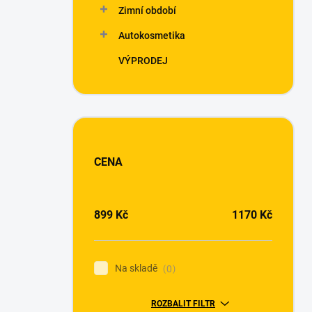
Zimní období
Autokosmetika
VÝPRODEJ
CENA
899
Kč
1170
Kč
Na skladě
0
ROZBALIT FILTR