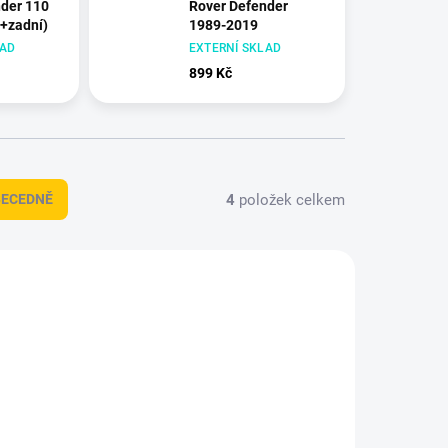
der 110
Rover Defender
+zadní)
1989-2019
LAD
EXTERNÍ SKLAD
899 Kč
4
položek celkem
BECEDNĚ
2804
HDT-1294