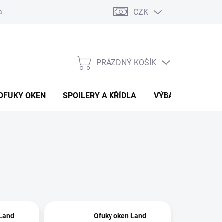
CZK
any osobních údajů
Vracení zboží a reklamace
PRÁZDNÝ KOŠÍK
NÁKUPNÍ
KOŠÍK
OFUKY OKEN
SPOILERY A KŘÍDLA
VÝBAVA AUTA
 Land
Ofuky oken Land