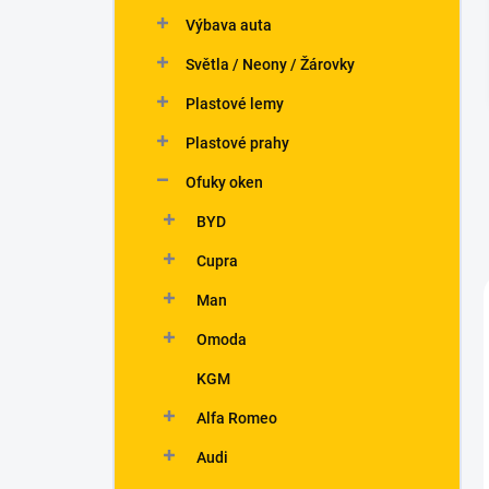
n
Výbava auta
í
p
Světla / Neony / Žárovky
a
n
Plastové lemy
e
Plastové prahy
l
Ofuky oken
BYD
Cupra
Man
Omoda
KGM
Alfa Romeo
Audi