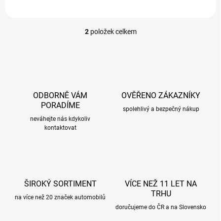
2
položek celkem
O
v
l
á
d
a
c
ODBORNĚ VÁM
OVĚŘENO ZÁKAZNÍKY
í
PORADÍME
p
spolehlivý a bezpečný nákup
r
neváhejte nás kdykoliv
kontaktovat
v
k
y
v
ý
p
ŠIROKÝ SORTIMENT
VÍCE NEŽ 11 LET NA
i
TRHU
s
na více než 20 značek automobilů
u
doručujeme do ČR a na Slovensko