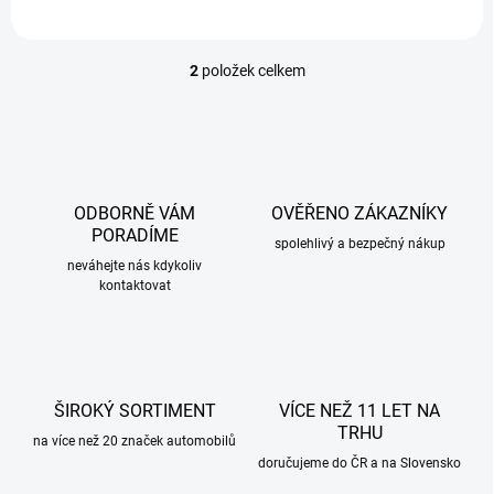
2
položek celkem
O
v
l
á
d
a
c
ODBORNĚ VÁM
OVĚŘENO ZÁKAZNÍKY
í
PORADÍME
p
spolehlivý a bezpečný nákup
r
neváhejte nás kdykoliv
kontaktovat
v
k
y
v
ý
p
ŠIROKÝ SORTIMENT
VÍCE NEŽ 11 LET NA
i
TRHU
s
na více než 20 značek automobilů
u
doručujeme do ČR a na Slovensko