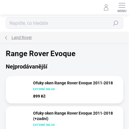
Přejít
na
obsah
Hledat
Land Rover
Range Rover Evoque
Nejprodávanější
Ofuky oken Range Rover Evoque 2011-2018
EXTERNÍ SKLAD
899 Kč
Ofuky oken Range Rover Evoque 2011-2018
(+zadní)
EXTERNÍ SKLAD