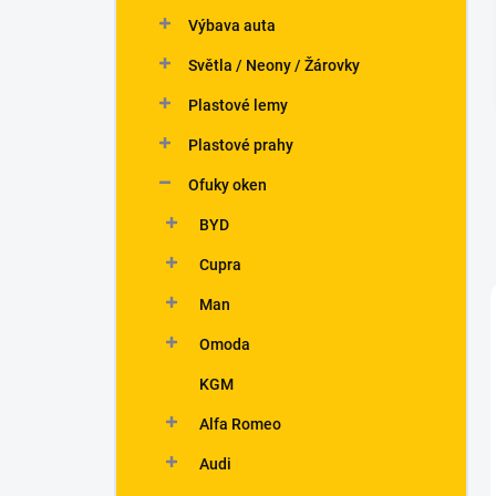
n
Výbava auta
í
p
Světla / Neony / Žárovky
a
n
Plastové lemy
e
Plastové prahy
l
Ofuky oken
BYD
Cupra
Man
Omoda
KGM
Alfa Romeo
Audi