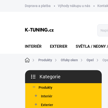
Přejít
Doprava a platba
Výhody nákupu u nás
Kontak
na
obsah
INTERIÉR
EXTERIER
SVĚTLA / NEONY 
Domů
Produkty
Ofuky oken
Opel
Ope
P
Kategorie
o
Přeskočit
s
kategorie
t
Produkty
r
Interiér
a
n
Exterier