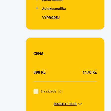
Autokosmetika
VÝPRODEJ
CENA
899
Kč
1170
Kč
Na skladě
0
ROZBALIT FILTR