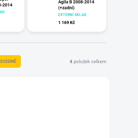
Agila B 2008-2014
8-2014
(+zadní)
LAD
EXTERNÍ SKLAD
1 169 Kč
4
položek celkem
BECEDNĚ
+ DÁREK ZDARMA
DT-1551
HDT-1552
DOPRAVA ZDARMA