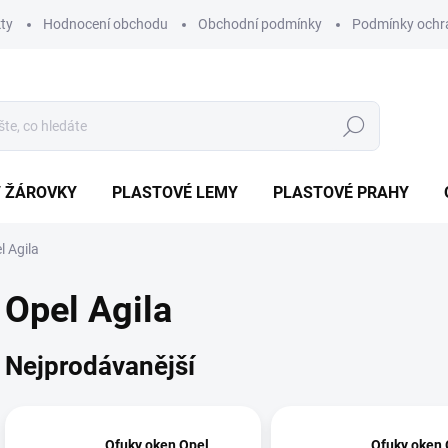
ty
Hodnocení obchodu
Obchodní podmínky
Podmínky ochr
Hledat
/ ŽÁROVKY
PLASTOVÉ LEMY
PLASTOVÉ PRAHY
l Agila
Opel Agila
Nejprodávanější
Ofuky oken Opel
Ofuky oken 