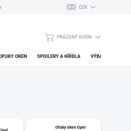
CZK
any osobních údajů
Vracení zboží a reklamace
PRÁZDNÝ KOŠÍK
NÁKUPNÍ
KOŠÍK
OFUKY OKEN
SPOILERY A KŘÍDLA
VÝBAVA AUTA
Ofuky oken Opel
Opel