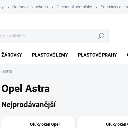
ty
Hodnocení obchodu
Obchodní podmínky
Podmínky ochr
Hledat
/ ŽÁROVKY
PLASTOVÉ LEMY
PLASTOVÉ PRAHY
l Astra
Opel Astra
Nejprodávanější
Ofuky oken Opel
Ofuky oken 