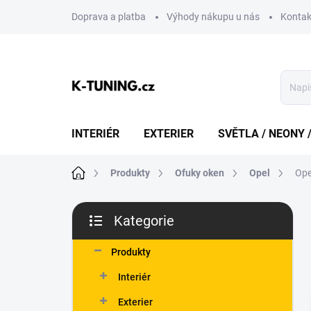
Přejít
Doprava a platba
Výhody nákupu u nás
Kontak
na
obsah
INTERIÉR
EXTERIER
SVĚTLA / NEONY 
Domů
Produkty
Ofuky oken
Opel
Ope
P
Kategorie
o
Přeskočit
s
kategorie
t
Produkty
r
Interiér
a
n
Exterier