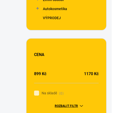
Autokosmetika
VÝPRODEJ
CENA
899
Kč
1170
Kč
Na skladě
0
ROZBALIT FILTR