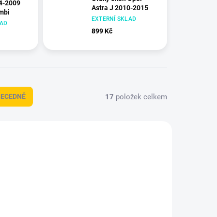
4-2009
Astra J 2010-2015
mbi
EXTERNÍ SKLAD
LAD
899 Kč
17
položek celkem
BECEDNĚ
DT-1379
HDT-1676