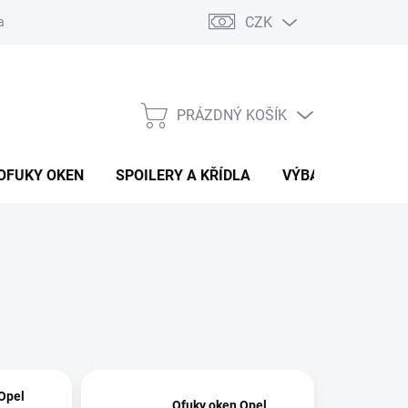
CZK
any osobních údajů
Vracení zboží a reklamace
PRÁZDNÝ KOŠÍK
NÁKUPNÍ
KOŠÍK
OFUKY OKEN
SPOILERY A KŘÍDLA
VÝBAVA AUTA
Opel
Ofuky oken Opel