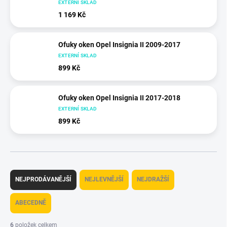
EXTERNÍ SKLAD
1 169 Kč
Ofuky oken Opel Insignia II 2009-2017
EXTERNÍ SKLAD
899 Kč
Ofuky oken Opel Insignia II 2017-2018
EXTERNÍ SKLAD
899 Kč
Ř
a
NEJPRODÁVANĚJŠÍ
NEJLEVNĚJŠÍ
NEJDRAŽŠÍ
z
e
ABECEDNĚ
n
í
6
položek celkem