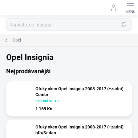
Přejít
na
obsah
Hledat
Opel
Opel Insignia
Nejprodávanější
Ofuky oken Opel Insignia 2008-2017 (+zadní)
Combi
EXTERNÍ SKLAD
1 169 Kč
Ofuky oken Opel Insignia 2008-2017 (+zadní)
htb/Sedan