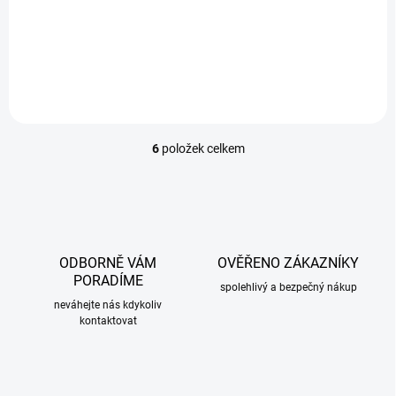
Grand Sport
1 169 Kč
/ sada
Do košíku
6
položek celkem
O
v
l
á
d
a
c
ODBORNĚ VÁM
OVĚŘENO ZÁKAZNÍKY
í
PORADÍME
p
spolehlivý a bezpečný nákup
r
neváhejte nás kdykoliv
kontaktovat
v
k
y
v
ý