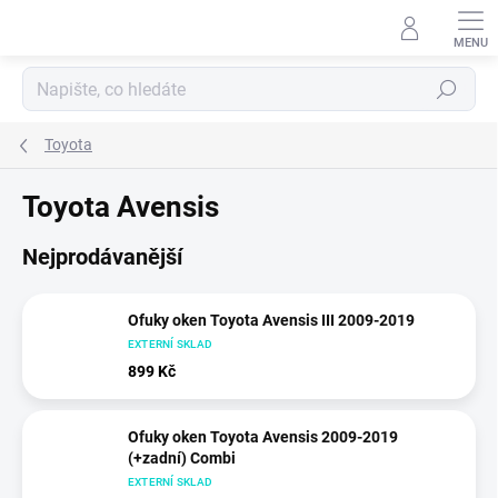
Přejít
na
obsah
Hledat
Toyota
Toyota Avensis
Nejprodávanější
Ofuky oken Toyota Avensis III 2009-2019
EXTERNÍ SKLAD
899 Kč
Ofuky oken Toyota Avensis 2009-2019
(+zadní) Combi
EXTERNÍ SKLAD