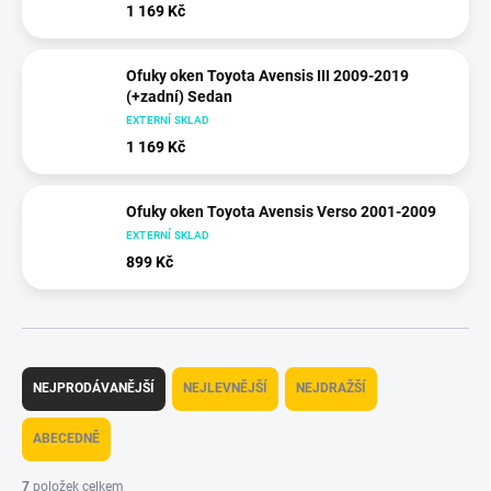
1 169 Kč
Ofuky oken Toyota Avensis III 2009-2019
(+zadní) Sedan
EXTERNÍ SKLAD
1 169 Kč
Ofuky oken Toyota Avensis Verso 2001-2009
EXTERNÍ SKLAD
899 Kč
Ř
a
NEJPRODÁVANĚJŠÍ
NEJLEVNĚJŠÍ
NEJDRAŽŠÍ
z
e
ABECEDNĚ
n
í
7
položek celkem