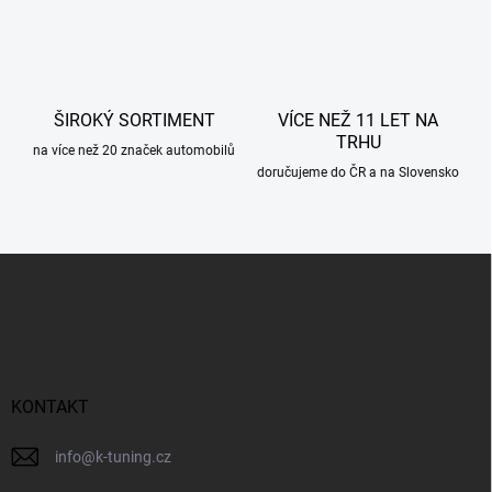
k
y
v
ý
p
ŠIROKÝ SORTIMENT
VÍCE NEŽ 11 LET NA
i
TRHU
s
na více než 20 značek automobilů
u
doručujeme do ČR a na Slovensko
Z
á
p
a
t
í
KONTAKT
info
@
k-tuning.cz