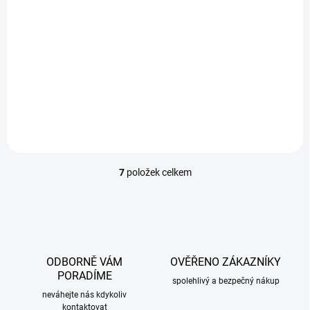
EXTERNÍ SKLAD
Ofuky oken Toyota Avensis II 2003-2008 (+zadní)
Combi
1 169 Kč
/ sada
Do košíku
7
položek celkem
O
v
l
á
d
a
c
ODBORNĚ VÁM
OVĚŘENO ZÁKAZNÍKY
í
PORADÍME
p
spolehlivý a bezpečný nákup
r
neváhejte nás kdykoliv
kontaktovat
v